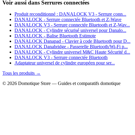
Voir aussi dans Serrures connectées
Produit reconditionné : DANALOCK V3 - Serrure conn...
DANALOCK - Serrure connectée Bluetooth et Z-Wave
DANALOCK V3 - Serrure connectée Bluetooth et Z-Wav...
DANALOCK - Cylindre sécurisé universel pour Danalo...
DANALOCK - Balise Bluetooth Estimote
DANALOCK Danapad - Clavier à code Bluetooth pour D...
DANALOCK Danabridge - Passerelle Bluetooth/Wi-Fi p...
DANALOCK - Cylindre universel M&C Haute Sécurité d...
DANALOCK V3 - Serrure connectée Bluetooth
Adaptateur universel de cylindre européen pour ser...
Tous les produits →
© 2026 Domotique Store — Guides et comparatifs domotique