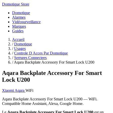
Domotique Store
Domotique
Alarmes
Vidéosurveillance
Marques
Guides
Accueil
/
Domotique
/
Usages
/
Controle D Acces Par Domotique
/
Serrures Connectees
/
Aqara Backplate Accessory For Smart Lock U200
Aqara Backplate Accessory For Smart
Lock U200
Xiaomi Aqara
WiFi
Aqara Backplate Accessory For Smart Lock U200 — WiFi.
Compatible Home Assistant, Alexa, Google Home.
Le
Aqara Backplate Accessory For Smart Lock U200
est un