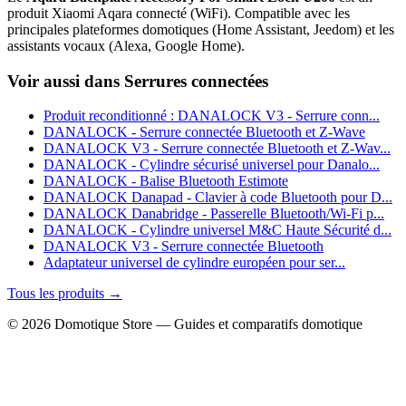
produit Xiaomi Aqara connecté (WiFi). Compatible avec les
principales plateformes domotiques (Home Assistant, Jeedom) et les
assistants vocaux (Alexa, Google Home).
Voir aussi dans Serrures connectées
Produit reconditionné : DANALOCK V3 - Serrure conn...
DANALOCK - Serrure connectée Bluetooth et Z-Wave
DANALOCK V3 - Serrure connectée Bluetooth et Z-Wav...
DANALOCK - Cylindre sécurisé universel pour Danalo...
DANALOCK - Balise Bluetooth Estimote
DANALOCK Danapad - Clavier à code Bluetooth pour D...
DANALOCK Danabridge - Passerelle Bluetooth/Wi-Fi p...
DANALOCK - Cylindre universel M&C Haute Sécurité d...
DANALOCK V3 - Serrure connectée Bluetooth
Adaptateur universel de cylindre européen pour ser...
Tous les produits →
© 2026 Domotique Store — Guides et comparatifs domotique