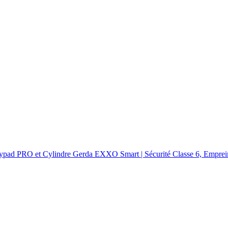
ypad PRO et Cylindre Gerda EXXO Smart | Sécurité Classe 6, Emprein