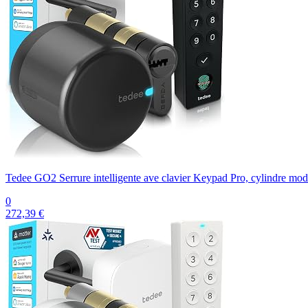
Tedee GO2 Serrure intelligente ave clavier Keypad Pro, cylindre mod
0
272,39 €