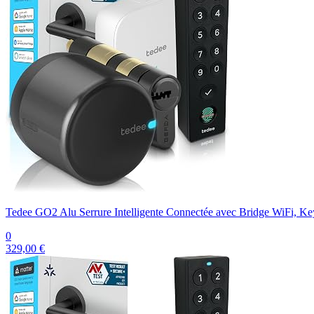
Tedee GO2 Alu Serrure Intelligente Connectée avec Bridge WiFi, Ke
0
329,00 €