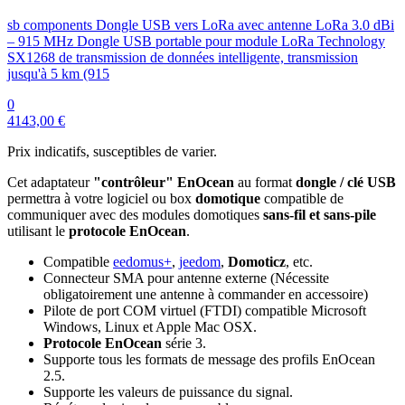
sb components Dongle USB vers LoRa avec antenne LoRa 3.0 dBi
– 915 MHz Dongle USB portable pour module LoRa Technology
SX1268 de transmission de données intelligente, transmission
jusqu'à 5 km (915
0
4143,00 €
Prix indicatifs, susceptibles de varier.
Cet adaptateur
"contrôleur" EnOcean
au format
dongle / clé USB
permettra à votre logiciel ou box
domotique
compatible de
communiquer avec des modules domotiques
sans-fil et sans-pile
utilisant le
protocole EnOcean
.
Compatible
eedomus+
,
jeedom
,
Domoticz
, etc.
Connecteur SMA pour antenne externe (Nécessite
obligatoirement une antenne à commander en accessoire)
Pilote de port COM virtuel (FTDI) compatible Microsoft
Windows, Linux et Apple Mac OSX.
Protocole EnOcean
série 3
.
Supporte tous les formats de message des
profils EnOcean
2.5
.
Supporte les valeurs de puissance du signal.