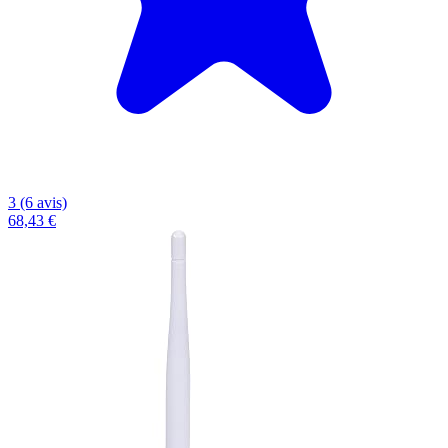
3 (6 avis)
68,43 €