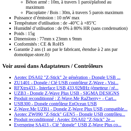
Béton armé : 10m, à travers 1 paroi/plafond au
maximum
Placoplatre / Bois : 30m, à travers 5 parois maximum
Puissance d’émission : 10 mW max
Température d'utilisation : de -40°C à +85°C
Humidité d’utilisation : de 0% à 80% HR (sans condensation)
Poids : 15g
Dimensions : 77mm x 23mm x 9mm
Conformités : CE & RoHS
Garantie 2 ans
(1 an par le fabricant, étendue à 2 ans par
domotique-store.fr)
Voir aussi dans Adaptateurs / Contrôleurs
Aeotec DSA02 "Z-Stick" 2e génération - Dongle USB ...
ZU1401 - Dongle / Clé USB contrôleur Z-Wave - Visi...
RFXtrx433 - Interface USB 433,92MHz (émetteur / ré...
UZB3 - Dongle Z-Wave Plus USB - SIGMA DESIGNS
Produit reconditionné : Z‑Wave.Me RaZberry+ - Cart...
USB300 - Dongle contrôleur EnOcean USB
Z-Wave.Me UZB1 - Dongle Z-Wave Plus USB compatible...
Aeotec ZW090 "Z-Stick" GEN5 - Dongle USB contrôleu...
Produit reconditionné : Aeotec DSA02 "Z-Stick" 2e ...
Everspring SA413 - Clé "dongle" USB Z-Wave Plus co...