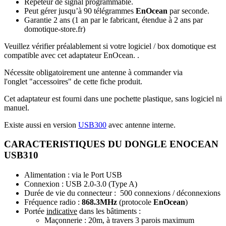
Répéteur de signal programmable.
Peut gérer jusqu’à 90 télégrammes
EnOcean
par seconde.
Garantie 2 ans
(1 an par le fabricant, étendue à 2 ans par
domotique-store.fr)
Veuillez vérifier préalablement si votre logiciel / box domotique est
compatible avec cet adaptateur EnOcean. .
Nécessite obligatoirement une a
ntenne à commander via
l'onglet "accessoires" de cette fiche produit.
Cet adaptateur est fourni dans une pochette plastique, sans logiciel ni
manuel.
Existe aussi en version
USB300
avec antenne interne.
CARACTERISTIQUES DU DONGLE ENOCEAN
USB310
Alimentation : via le Port USB
Connexion : USB 2.0-3.0 (Type A)
Durée de vie du connecteur : 500 connexions / déconnexions
Fréquence radio :
868.3MHz
(protocole
EnOcean
)
Portée
indicative
dans les bâtiments :
Maçonnerie : 20m, à travers 3 parois maximum