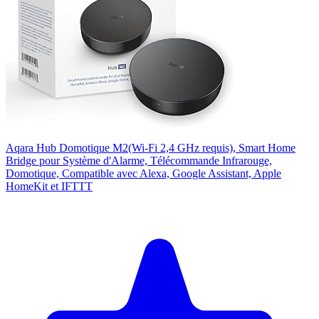
Aqara Hub Domotique M2(Wi-Fi 2,4 GHz requis), Smart Home
Bridge pour Système d'Alarme, Télécommande Infrarouge,
Domotique, Compatible avec Alexa, Google Assistant, Apple
HomeKit et IFTTT