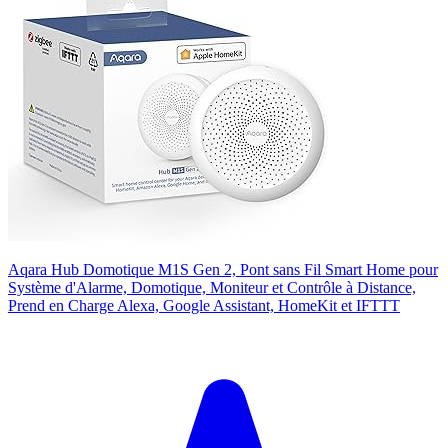
Aqara Hub Domotique M1S Gen 2, Pont sans Fil Smart Home pour
Système d'Alarme, Domotique, Moniteur et Contrôle à Distance,
Prend en Charge Alexa, Google Assistant, HomeKit et IFTTT