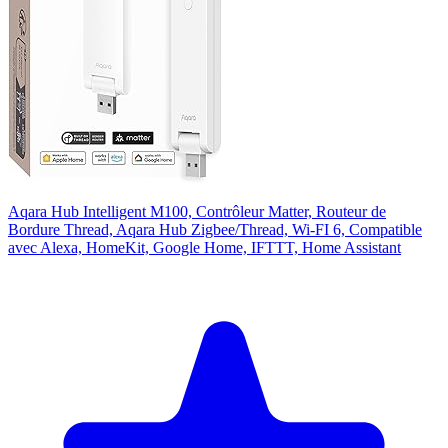
Aqara Hub Intelligent M100, Contrôleur Matter, Routeur de
Bordure Thread, Aqara Hub Zigbee/Thread, Wi-FI 6, Compatible
avec Alexa, HomeKit, Google Home, IFTTT, Home Assistant