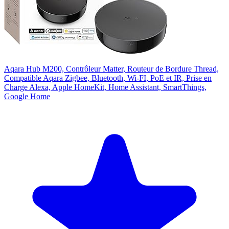
Aqara Hub M200, Contrôleur Matter, Routeur de Bordure Thread,
Compatible Aqara Zigbee, Bluetooth, Wi-FI, PoE et IR, Prise en
Charge Alexa, Apple HomeKit, Home Assistant, SmartThings,
Google Home