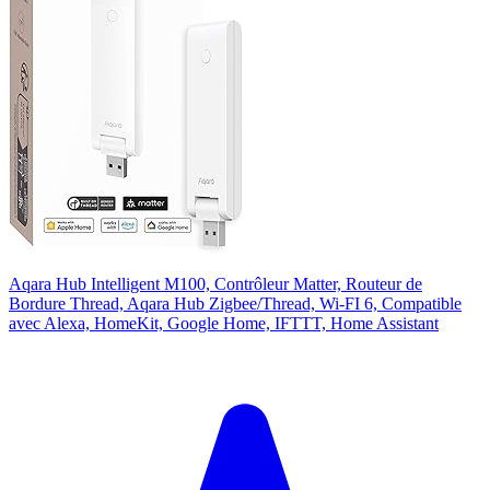
Aqara Hub Intelligent M100, Contrôleur Matter, Routeur de
Bordure Thread, Aqara Hub Zigbee/Thread, Wi-FI 6, Compatible
avec Alexa, HomeKit, Google Home, IFTTT, Home Assistant