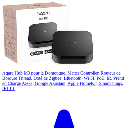
Aqara Hub M3 pour la Domotique, Matter Controller, Routeur de
Bordure Thread, Doté de Zigbee, Bluetooth, Wi-FI, PoE, IR, Prend
en Charge Alexa, Google Assistant, Apple HomeKit, SmartThings,
IFTTT