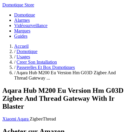
Domotique Store
Domotique
Alarmes
Vidéosurveillance
Marques
Guides
Accueil
/
Domotique
/
Usages
/
Creer Son Installation
/
Passerelles Et Box Domotiques
/
Aqara Hub M200 Eu Version Hm G03D Zigbee And
Thread Gateway ...
Aqara Hub M200 Eu Version Hm G03D
Zigbee And Thread Gateway With Ir
Blaster
Xiaomi Aqara
Zigbee
Thread
Acheter sur Amazon