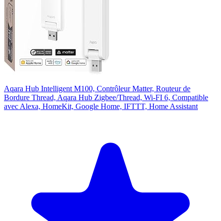
Aqara Hub Intelligent M100, Contrôleur Matter, Routeur de
Bordure Thread, Aqara Hub Zigbee/Thread, Wi-FI 6, Compatible
avec Alexa, HomeKit, Google Home, IFTTT, Home Assistant