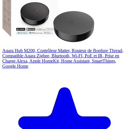
Aqara Hub M200, Contrôleur Matter, Routeur de Bordure Thread,
Compatible Aqara Zigbee, Bluetooth, Wi-FI, PoE et IR, Prise en
Charge Alexa, Apple HomeKit, Home Assistant, SmartThings,
Google Home