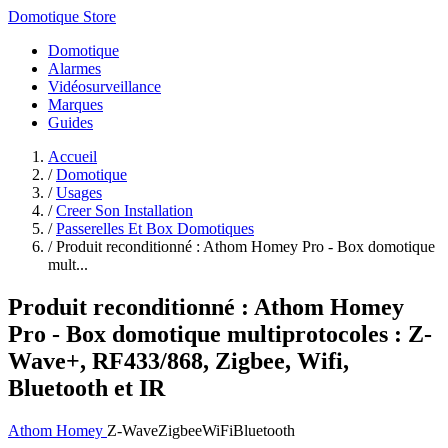
Domotique Store
Domotique
Alarmes
Vidéosurveillance
Marques
Guides
Accueil
/
Domotique
/
Usages
/
Creer Son Installation
/
Passerelles Et Box Domotiques
/
Produit reconditionné : Athom Homey Pro - Box domotique
mult...
Produit reconditionné : Athom Homey
Pro - Box domotique multiprotocoles : Z-
Wave+, RF433/868, Zigbee, Wifi,
Bluetooth et IR
Athom Homey
Z-Wave
Zigbee
WiFi
Bluetooth