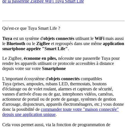
de la passerelle ZigBee WiFi Tuya Smart Life
Qu'est-ce que Tuya Smart Life ?
Tuya
est un système d'
objets connectés
utilisant le
WiFi
mais aussi
le
Bluetooth
ou le
ZigBee
et regroupés dans une même
application
smartphone appelée
"Smart Life"
.
Le ZigBee,
économe en piles,
nécessite une passerelle Tuya pour
rendre les appareils utilisant ce protocole accessibles à distance
depuis votre sur votre
Smartphone
L'important écosystème d'
objets connectés
compatibles
Tuya (prises, ampoules, rubans LED, thermostats, boutons
d'éclairage ou de volet roulant, alarmes et capteurs de sécurité,
vannes d'arrivée d'eau ou de gaz, interphones vidéos, caméras,
actionneur de portail ou de porte de garage, systèmes de gestion
d'arrosage, disjoncteurs, appareils électroménagers, etc.) vous donne
donc la possibilité de
commander toute votre "maison connectée"
depuis une application unique
.
Cela vous permet aussi, via la fonction de programmation de