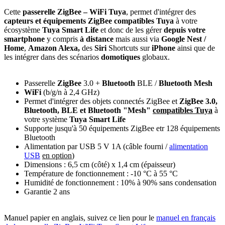
Cette
passerelle ZigBee – WiFi Tuya
, permet d'intégrer des
capteurs et équipements ZigBee compatibles Tuya
à votre
écosystème
Tuya Smart Life
et donc de les gérer
depuis votre
smartphone
y compris
à distance
mais aussi via
Google Nest /
Home
,
Amazon Alexa,
des
Siri
Shortcuts sur
iPhone
ainsi que de
les intégrer dans des scénarios
domotiques
globaux.
Passerelle
ZigBee
3.0 +
Bluetooth
BLE /
Bluetooth Mesh
WiFi
(b/g/n à 2,4 GHz)
Permet d'intégrer des objets connectés ZigBee et
ZigBee 3.0,
Bluetooth, BLE et Bluetooth "Mesh"
compatibles Tuya
à
votre système
Tuya Smart Life
Supporte jusqu'à 50 équipements ZigBee etr 128 équipements
Bluetooth
Alimentation par USB 5 V 1A (câble fourni /
alimentation
USB
en option
)
Dimensions : 6,5 cm (côté) x 1,4 cm (épaisseur)
Température de fonctionnement : -10 °C à 55 °C
Humidité de fonctionnement : 10% à 90% sans condensation
Garantie 2 ans
Manuel papier en anglais, suivez ce lien pour le
manuel en français