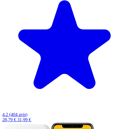
4.2 (404 avis)
28,79 €
31,99 €