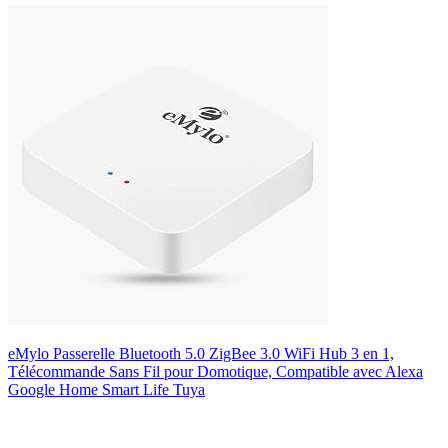
eMylo Passerelle Bluetooth 5.0 ZigBee 3.0 WiFi Hub 3 en 1,
Télécommande Sans Fil pour Domotique, Compatible avec Alexa
Google Home Smart Life Tuya