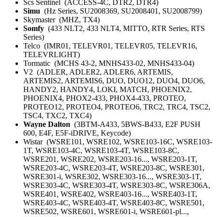
Scs Sentinel (ACCESS-4C, DTR2, DTR4)
Simu
(Hz Series, SU2008369, SU2008401, SU2008799)
Skymaster (MHZ, TX4)
Somfy
(433 NLT2, 433 NLT4, MITTO, RTR Series, RTS
Series)
Telco (IMR01, TELEVR01, TELEVR05, TELEVR16,
TELEVRLIGHT)
Tormatic (MCHS 43-2, MNHS433-02, MNHS433-04)
V2 (ADLER, ADLER2, ADLER6, ARTEMIS,
ARTEMIS2, ARTEMIS6, DUO, DUO12, DUO4, DUO6,
HANDY2, HANDY4, LOKI, MATCH, PHOENIX2,
PHOENIX4, PHOX2-433, PHOX4-433, PROTEO,
PROTEO12, PROTEO4, PROTEO6, TRC2, TRC4, TSC2,
TSC4, TXC2, TXC4)
Wayne Dalton
(3BTM-A433, 5BWS-B433, E2F PUSH
600, E4F, E5F-iDRIVE, Keycode)
Wistar (WSRE101, WSRE102, WSRE103-16C, WSRE103-
1T, WSRE103-4C, WSRE103-4T, WSRE103-8C,
WSRE201, WSRE202, WSRE203-16..., WSRE203-1T,
WSRE203-4C, WSRE203-4T, WSRE203-8C, WSRE301,
WSRE301-i, WSRE302, WSRE303-16..., WSRE303-1T,
WSRE303-4C, WSRE303-4T, WSRE303-8C, WSRE306A,
WSRE401, WSRE402, WSRE403-16..., WSRE403-1T,
WSRE403-4C, WSRE403-4T, WSRE403-8C, WSRE501,
WSRE502, WSRE601, WSRE601-i, WSRE601-pl...,