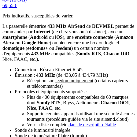
69,55 €
Prix indicatifs, susceptibles de varier.
La passerelle émettrice
433 MHz
AirSend
de
DEVMEL
permet de
commander par
Internet
(de chez vous ou à distance), avec un
smartphone
(
Android
ou
iOS
), une
enceinte connectée
(
Amazon
Alexa
ou
Google Home
) ou bien encore une box ou logiciel
domotique
(
eedomus+
ou
Jeedom
) un certain nombre
d'équipements
433 MHz
compatibles (
Somfy RTS
,
Chacon DiO
,
Nice, FAAC, etc.).
Connexion : Réseau Ethernet RJ45
Émission :
433 MHz
(de 433,05 à 434,79 MHz)
Réception sur
Jeedom uniquement
(certains
capteurs
et
télécommandes)
Protocoles et équipements supportés :
Plus de 400 équipements compatibles de 60 marques
dont
Somfy RTS
, Blyss, Actionneurs
Chacon DiO1
,
Nice
,
FAAC
, etc.
Supporte certains appareils utilisant une sécurité à codes
tournants (procédure guidée via le site airsend.cloud)
Voir la liste complète
dans le descriptif détaillé
Sonde de luminosité intégrée
Sonde de température filaire (fournie)