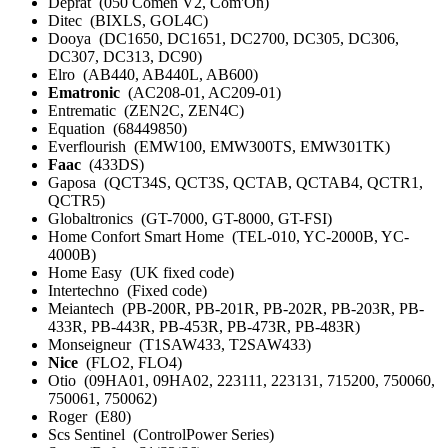
Deprat (050 Comen V2, Com'On)
Ditec (BIXLS, GOL4C)
Dooya (DC1650, DC1651, DC2700, DC305, DC306,
DC307, DC313, DC90)
Elro (AB440, AB440L, AB600)
Ematronic
(AC208-01, AC209-01)
Entrematic (ZEN2C, ZEN4C)
Equation (68449850)
Everflourish (EMW100, EMW300TS, EMW301TK)
Faac
(433DS)
Gaposa (QCT34S, QCT3S, QCTAB, QCTAB4, QCTR1,
QCTR5)
Globaltronics (GT-7000, GT-8000, GT-FSI)
Home Confort Smart Home (TEL-010, YC-2000B, YC-
4000B)
Home Easy (UK fixed code)
Intertechno (Fixed code)
Meiantech (PB-200R, PB-201R, PB-202R, PB-203R, PB-
433R, PB-443R, PB-453R, PB-473R, PB-483R)
Monseigneur (T1SAW433, T2SAW433)
Nice
(FLO2, FLO4)
Otio (09HA01, 09HA02, 223111, 223131, 715200, 750060,
750061, 750062)
Roger (E80)
Scs Sentinel (ControlPower Series)