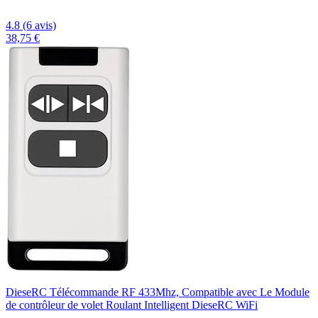
4.8 (6 avis)
38,75 €
DieseRC Télécommande RF 433Mhz, Compatible avec Le Module
de contrôleur de volet Roulant Intelligent DieseRC WiFi