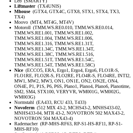
Leb (SMARTY)
Liftmaster
(TX4UNIS)
Mhouse
(GTX4, GTX4C, GTX8, STX1, STX4, TX3,
TX4)
Moovo (MT4, MT4G, MT4V)
Motoroll (TMM.WS.RE0.010, TMM.WS.RE0.014,
TMM.WS.RE1.001, TMM.WS.RE1.002,
TMM.WS.RE1.004, TMM.WS.RE1.006,
TMM.WS.RE1.316, TMM.WS.RE1.31T,
TMM.WS.RE1.34C, TMM.WS.RE1.34T,
TMM.WS.RE1.38C, TMM.WS.RE1.516,
TMM.WS.RE1.51T, TMM.WS.RE1.54C,
TMM.WS.RE1.54T, TMM.WS.RE1.58C)
Nice
(ECCO5, ERA, Ergo1, Ergo4, Ergo6, FLO1R-S,
FLO1RE, FLO2R-S, FLO2RE, FLO4R-S, FLO4RE, INTI2,
MW1, MW2, MW3, ON1, ON1E, ON2, ON2E, ON4,
ON4E, P1, P1S, P6, P6S, Plano1, Plano4, Plano6, Planotime,
SM2, SM4, STX100, VERYVR, WM001G, WM002G,
WM003G)
Normstahl (EA433, RCU 433, T433)
Novoferm
(512 MIX 43-2, MCHS43-2, MNHS433-02,
MNHS433-04, MTR 43-2, NOVOTRON 502 MAX43-2,
NOVOTRON 504 MAX43-4)
Rademacher (RP-MHS-RF63, RP-S1-HS-RF11, RP-S1-
MHS-RF10)