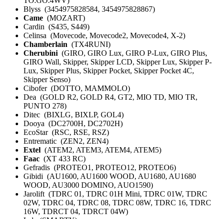
TO.GO.4WV)
Blyss (3454975828584, 3454975828867)
Came
(MOZART)
Cardin (S435, S449)
Celinsa (Movecode, Movecode2, Movecode4, X-2)
Chamberlain
(TX4RUNI)
Cherubini
(GIRO, GIRO Lux, GIRO P-Lux, GIRO Plus,
GIRO Wall, Skipper, Skipper LCD, Skipper Lux, Skipper P-
Lux, Skipper Plus, Skipper Pocket, Skipper Pocket 4C,
Skipper Senso)
Cibofer (DOTTO, MAMMOLO)
Dea (GOLD R2, GOLD R4, GT2, MIO TD, MIO TR,
PUNTO 278)
Ditec (BIXLG, BIXLP, GOL4)
Dooya (DC2700H, DC2702H)
EcoStar (RSC, RSE, RSZ)
Entrematic (ZEN2, ZEN4)
Extel
(ATEM2, ATEM3, ATEM4, ATEM5)
Faac
(XT 433 RC)
Gefradis (PROTEO1, PROTEO12, PROTEO6)
Gibidi (AU1600, AU1600 WOOD, AU1680, AU1680
WOOD, AU3000 DOMINO, AUO1590)
Jarolift (TDRC 01, TDRC 01H Mini, TDRC 01W, TDRC
02W, TDRC 04, TDRC 08, TDRC 08W, TDRC 16, TDRC
16W, TDRCT 04, TDRCT 04W)