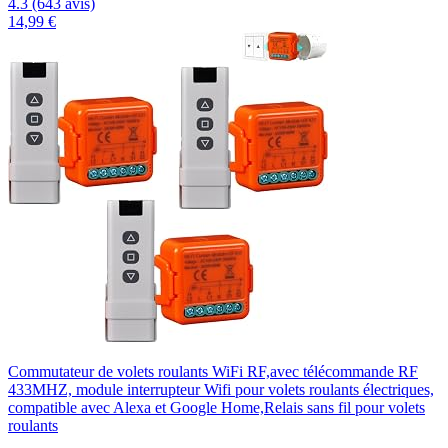
4.3 (643 avis)
14,99 €
Commutateur de volets roulants WiFi RF,avec télécommande RF
433MHZ, module interrupteur Wifi pour volets roulants électriques,
compatible avec Alexa et Google Home,Relais sans fil pour volets
roulants