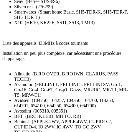
Seav (Befree S1/S3/S6)
Silvercrest (276299)
Smartwares (Smart home Basic, SH5-TDR-K, SH5-TDR-F,
SH5-TDR-T)
X10 (HR10, KR22E, SS11, SS13, TM13)
Liste des appareils 433MHz à codes tournants
Installation un peu plus complexe, car nécessitant une procédure
d'appairage
.
Allmatic (B.RO OVER, B.RO1WN, CLARUS, PASS,
TECH3)
Asamotor (FELLINI 1, FELLINI 5, FELLINI SV, Go-1,
Go-16, Go-4, Go-6T, Go-p1, Go-sv, MR-RIC, MR-T1, MR-
T5, MRW-T1)
Avidsen (104250, 104257, 104350, 104700, 114253,
614701, 654100, 654250, 654300, 664700)
Avosdim (005318, 005351)
BFT (BRC, KLEIO, MITTO, RB)
Benincà (APPLE.2WV, APPLE.4WV, CUPIDO-2,
CUPIDO-4, IO.2WV, IO.4WV, TO.GO.2WV,