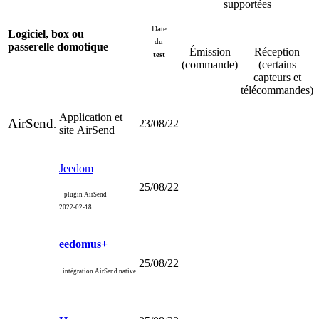
supportées
Date
Logiciel, box ou
du
passerelle domotique
Émission
Réception
test
(commande)
(certains
capteurs et
télécommandes)
Application et
AirSend
23/08/22
.
site AirSend
Jeedom
25/08/22
+ plugin AirSend
2022-02-18
eedomus+
25/08/22
+intégration AirSend native