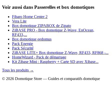
Voir aussi dans Passerelles et box domotiques
Fibaro Home Center 2
Vera Lite
Box domotique ZIPABOX de Zipato
ZiBASE PRO - Box domotique Z-Wave, EnOcean,
RF433,...
Box domotique eedomus
Pack Energie
Pack Sécurité
ZiBASE LITE+ Box domotique Z-Wave, RF433, RF868 -...
HomeWizard - Pack de démarrage
Kit Zibase Mini : Raspberry + Carte SD avec Xibase...
Tous les produits →
© 2026 Domotique Store — Guides et comparatifs domotique