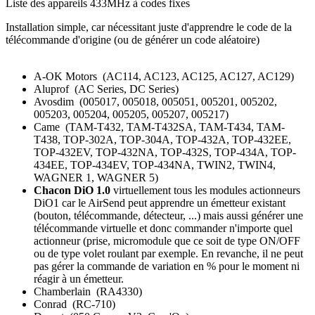
Liste des appareils 433MHz à codes fixes
Installation simple, car nécessitant juste d'apprendre le code de la
télécommande d'origine (ou de générer un code aléatoire)
A-OK Motors (AC114, AC123, AC125, AC127, AC129)
Aluprof (AC Series, DC Series)
Avosdim (005017, 005018, 005051, 005201, 005202,
005203, 005204, 005205, 005207, 005217)
Came (TAM-T432, TAM-T432SA, TAM-T434, TAM-
T438, TOP-302A, TOP-304A, TOP-432A, TOP-432EE,
TOP-432EV, TOP-432NA, TOP-432S, TOP-434A, TOP-
434EE, TOP-434EV, TOP-434NA, TWIN2, TWIN4,
WAGNER 1, WAGNER 5)
Chacon DiO 1.0
virtuellement tous les modules actionneurs
DiO1 car le AirSend peut apprendre un émetteur existant
(bouton, télécommande, détecteur, ...) mais aussi générer une
télécommande virtuelle et donc commander n'importe quel
actionneur (prise, micromodule que ce soit de type ON/OFF
ou de type volet roulant par exemple. En revanche, il ne peut
pas gérer la commande de variation en % pour le moment ni
réagir à un émetteur.
Chamberlain (RA4330)
Conrad (RC-710)