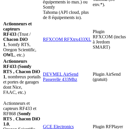
équipements io max.) ou
env.*).
Somfy
Tahoma (API cloud, plus
de 8 équipements io).
Actionneurs et
capteurs
Plugin
RF433
(Trust /
RFXCOM (inclus
Chacon DiO
RFXCOM RFXtrx433XL
à Jeedom
1
,
Somfy RTS
,
SMART)
Oregon Scientific,
OWL
, etc.)
Actionneurs
RF433 (
Somfy
RTS
, Chacon DiO
DEVMEL AirSend
Plugin AirSend
1
, nombreux portails
Passerelle 433Mhz
(gratuit)
et portes de garages
dont Nice,
FAAC, etc.)
Actionneurs et
capteurs RF433 et
RF868
(
Somfy
RTS
,
Chacon DiO
1.0
,
GCE Electronics
Plugin RFPlayer