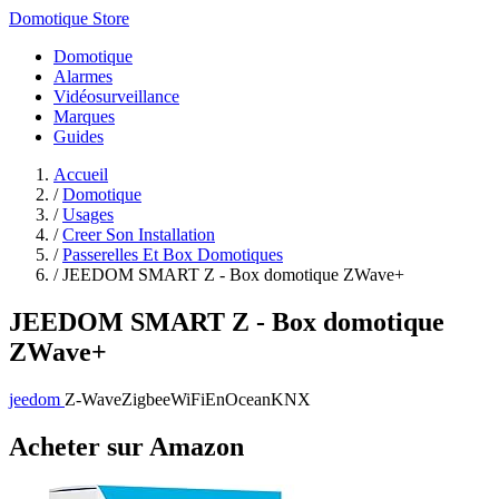
Domotique Store
Domotique
Alarmes
Vidéosurveillance
Marques
Guides
Accueil
/
Domotique
/
Usages
/
Creer Son Installation
/
Passerelles Et Box Domotiques
/
JEEDOM SMART Z - Box domotique ZWave+
JEEDOM SMART Z - Box domotique
ZWave+
jeedom
Z-Wave
Zigbee
WiFi
EnOcean
KNX
Acheter sur Amazon