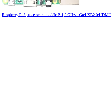
Raspberry Pi 3 processeurs modèle B 1,2 GHz/1 Go/USB2.0/H