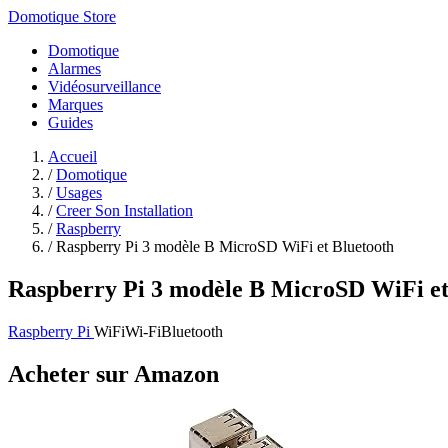
Domotique Store
Domotique
Alarmes
Vidéosurveillance
Marques
Guides
Accueil
/
Domotique
/
Usages
/
Creer Son Installation
/
Raspberry
/
Raspberry Pi 3 modèle B MicroSD WiFi et Bluetooth
Raspberry Pi 3 modèle B MicroSD WiFi et
Raspberry Pi
WiFi
Wi-Fi
Bluetooth
Acheter sur Amazon