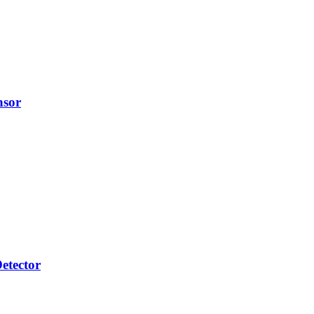
nsor
etector