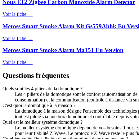
Nous E12 Zigbee Carbon Monoxide Alarm Detector
Voir la fiche →
Meross Smart Smoke Alarm Kit Gs559Ahhk Eu Vers
Voir la fiche →
Meross Smart Smoke Alarm Ma151 Eu Version
Voir la fiche →
Questions fréquentes
Quels sont les 4 piliers de la domotique ?
Les 4 piliers de la domotique sont le confort (automatisation de l
consommation) et la communication (contrôle à distance via sma
C'est quoi la domotique à la maison ?
La domotique à la maison désigne l'ensemble des technologies per
tout est piloté via une box domotique et contrôlable depuis vot
Quel est le meilleur système domotique ?
Le meilleur système domotique dépend de vos besoins. Pour les
pour leur fiabilité Z-Wave. Le protocole Z-Wave reste le plus fi
Combien coûte l'installation d'une domotique dans une maison ?