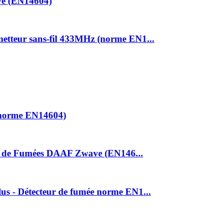
ve (EN14604)
tteur sans-fil 433MHz (norme EN1...
(norme EN14604)
ur de Fumées DAAF Zwave (EN146...
s - Détecteur de fumée norme EN1...