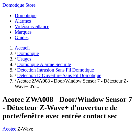
Domotique Store
Domotique
Alarmes
Vidéosurveillance
Marques
Guides
Accueil
/
Domotique
/
Usages
/
Domotique Alarme Securite
/
Detection Intrusion Sans Fil Domotique
/
Detection D Ouverture Sans Fil Domotique
/
Aeotec ZWA008 - Door/Window Sensor 7 - Détecteur Z-
Wave+ d'o...
Aeotec ZWA008 - Door/Window Sensor 7
- Détecteur Z-Wave+ d'ouverture de
porte/fenêtre avec entrée contact sec
Aeotec
Z-Wave