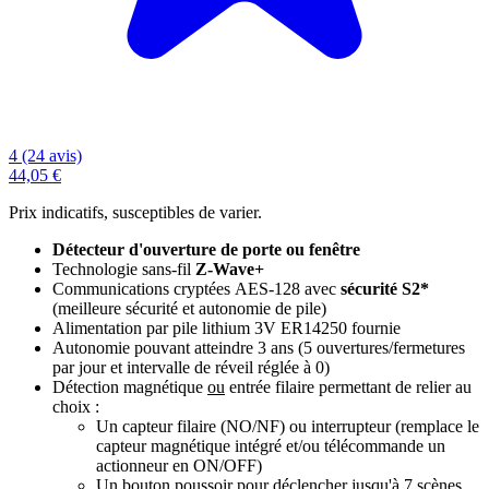
4 (24 avis)
44,05 €
Prix indicatifs, susceptibles de varier.
Détecteur d'ouverture de porte ou fenêtre
Technologie sans-fil
Z-Wave+
Communications cryptées AES-128 avec
sécurité S2*
(meilleure sécurité et autonomie de pile)
Alimentation par pile lithium 3V ER14250 fournie
Autonomie pouvant atteindre 3 ans (5 ouvertures/fermetures
par jour et intervalle de réveil réglée à 0)
Détection magnétique
ou
e
ntrée filaire
permettant de relier au
choix :
Un capteur filaire (NO/NF) ou interrupteur (remplace le
capteur magnétique intégré et/ou télécommande un
actionneur en ON/OFF)
Un bouton poussoir pour déclencher jusqu'à 7 scènes