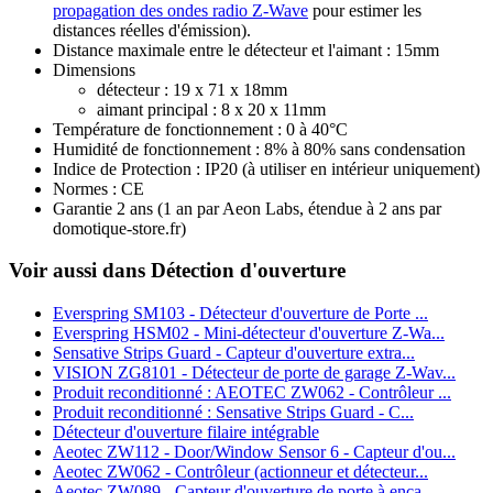
propagation des ondes radio Z-Wave
pour estimer les
distances réelles d'émission).
Distance maximale entre le détecteur et l'aimant : 15mm
Dimensions
détecteur : 19 x 71 x 18mm
aimant principal : 8 x 20 x 11mm
Température de fonctionnement : 0 à 40°C
Humidité de fonctionnement : 8% à 80% sans condensation
Indice de Protection : IP20 (à utiliser en intérieur uniquement)
Normes : CE
Garantie 2 ans
(1 an par Aeon Labs, étendue à 2 ans par
domotique-store.fr)
Voir aussi dans Détection d'ouverture
Everspring SM103 - Détecteur d'ouverture de Porte ...
Everspring HSM02 - Mini-détecteur d'ouverture Z-Wa...
Sensative Strips Guard - Capteur d'ouverture extra...
VISION ZG8101 - Détecteur de porte de garage Z-Wav...
Produit reconditionné : AEOTEC ZW062 - Contrôleur ...
Produit reconditionné : Sensative Strips Guard - C...
Détecteur d'ouverture filaire intégrable
Aeotec ZW112 - Door/Window Sensor 6 - Capteur d'ou...
Aeotec ZW062 - Contrôleur (actionneur et détecteur...
Aeotec ZW089 - Capteur d'ouverture de porte à enca...