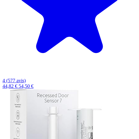
4 (577 avis)
44,82 €
54,50 €