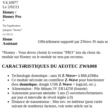
V4.10977
Le 2/02/21
Homey /
Homey Pro
*
Via l'application
(plugin) "Aeotec"
Le 2/02/21
Home
Officiellement supporté par ZWave JS mais no
Assistant
*Homey - Vous devez choisir la version "PRO" lors du choix du
module sur Homey ou le module ne sera pas reconnu.
CARACTéRISTIQUES DU AEOTEC ZWA008
Technologie domotique : sans fil
Z-Wave+
à 868,42Mhz
Ce module nécessite un contrôleur
Z-Wave
pour fonctionner
(box
domotique
, dongle USB
Z-Wave
+ logiciel, etc.).
Alimentation : Pile lithium 3V ER14250 (fournie)
Autonomie pouvant atteindre 3 ans (5 ouvertures/fermetures
par jour et intervalle de réveil réglée à 0)
Distance de transmission : 30m env. en intérieur (peut varier
suivant de nombreux facteurs, voir notre article sur la