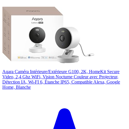
Aqara Caméra Intérieure/Extérieure G100, 2K, HomeKit Secure
Video, 2,4 Ghz WiFi, Vision Nocturne Couleur avec Projecteur,
Détection IA, Wi-FI 6, Étanche IP65, Compatible Alexa, Google
Home, Blanche