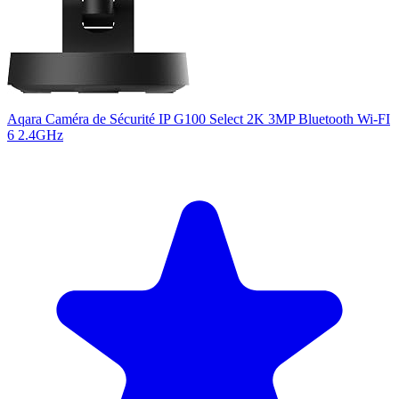
Aqara Caméra de Sécurité IP G100 Select 2K 3MP Bluetooth Wi-FI
6 2.4GHz