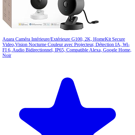
Aqara Caméra Intérieure/Extérieure G100, 2K, HomeKit Secure
Video,Vision Nocturne Couleur avec Projecteur, Détection IA, Wi-
FI 6, Audio Bidirectionnel, IP65, Compatible Alexa, Google Home,
Noir