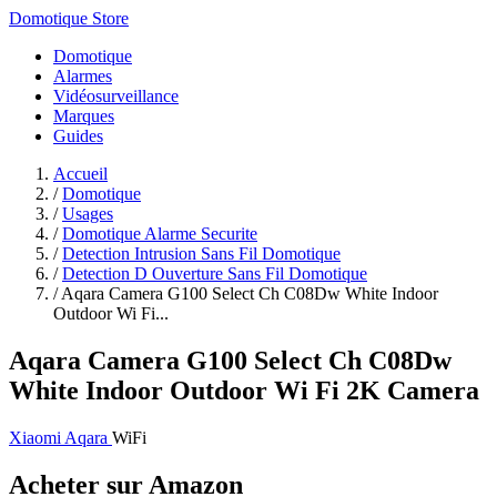
Domotique Store
Domotique
Alarmes
Vidéosurveillance
Marques
Guides
Accueil
/
Domotique
/
Usages
/
Domotique Alarme Securite
/
Detection Intrusion Sans Fil Domotique
/
Detection D Ouverture Sans Fil Domotique
/
Aqara Camera G100 Select Ch C08Dw White Indoor
Outdoor Wi Fi...
Aqara Camera G100 Select Ch C08Dw
White Indoor Outdoor Wi Fi 2K Camera
Xiaomi Aqara
WiFi
Acheter sur Amazon