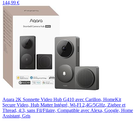
144,99 €
Aqara 2K Sonnette Video Hub G410 avec Carillon, HomeKit
Secure Video, Hub Matter Intégré, Wi-FI 2,4G/5GHz, Zigbee et
Thread, 4:3, sans Fil/Filaire, Compatible avec Alexa, Google, Home
Assistant, Gris