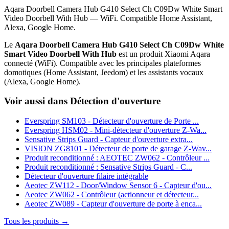
Aqara Doorbell Camera Hub G410 Select Ch C09Dw White Smart
Video Doorbell With Hub — WiFi. Compatible Home Assistant,
Alexa, Google Home.
Le
Aqara Doorbell Camera Hub G410 Select Ch C09Dw White
Smart Video Doorbell With Hub
est un produit Xiaomi Aqara
connecté (WiFi). Compatible avec les principales plateformes
domotiques (Home Assistant, Jeedom) et les assistants vocaux
(Alexa, Google Home).
Voir aussi dans Détection d'ouverture
Everspring SM103 - Détecteur d'ouverture de Porte ...
Everspring HSM02 - Mini-détecteur d'ouverture Z-Wa...
Sensative Strips Guard - Capteur d'ouverture extra...
VISION ZG8101 - Détecteur de porte de garage Z-Wav...
Produit reconditionné : AEOTEC ZW062 - Contrôleur ...
Produit reconditionné : Sensative Strips Guard - C...
Détecteur d'ouverture filaire intégrable
Aeotec ZW112 - Door/Window Sensor 6 - Capteur d'ou...
Aeotec ZW062 - Contrôleur (actionneur et détecteur...
Aeotec ZW089 - Capteur d'ouverture de porte à enca...
Tous les produits →