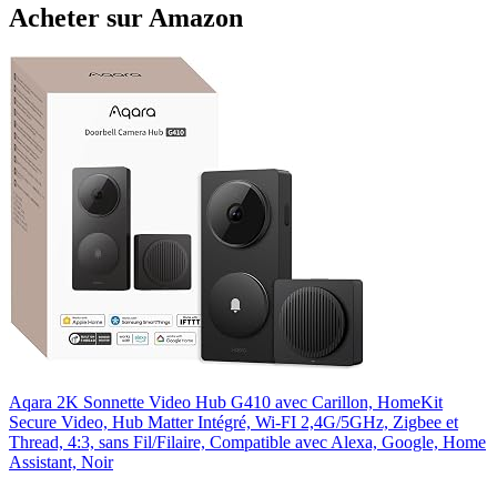
Acheter sur Amazon
Aqara 2K Sonnette Video Hub G410 avec Carillon, HomeKit
Secure Video, Hub Matter Intégré, Wi-FI 2,4G/5GHz, Zigbee et
Thread, 4:3, sans Fil/Filaire, Compatible avec Alexa, Google, Home
Assistant, Noir