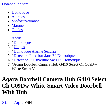
Domotique Store
Domotique
Alarmes
Vidéosurveillance
Marques
Guides
Accueil
/
Domotique
/
Usages
/
Domotique Alarme Securite
/
Detection Intrusion Sans Fil Domotique
/
Detection D Ouverture Sans Fil Domotique
/
Aqara Doorbell Camera Hub G410 Select Ch C09Dw
White Smart V...
Aqara Doorbell Camera Hub G410 Select
Ch C09Dw White Smart Video Doorbell
With Hub
Xiaomi Aqara
WiFi