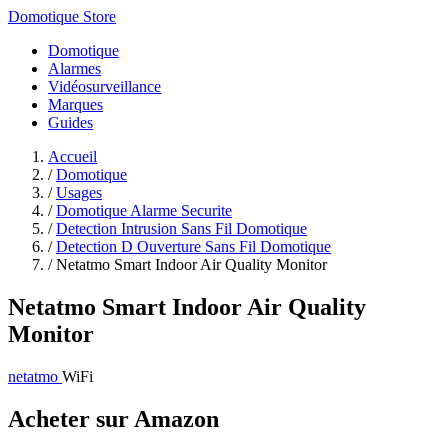
Domotique Store
Domotique
Alarmes
Vidéosurveillance
Marques
Guides
Accueil
/
Domotique
/
Usages
/
Domotique Alarme Securite
/
Detection Intrusion Sans Fil Domotique
/
Detection D Ouverture Sans Fil Domotique
/
Netatmo Smart Indoor Air Quality Monitor
Netatmo Smart Indoor Air Quality
Monitor
netatmo
WiFi
Acheter sur Amazon