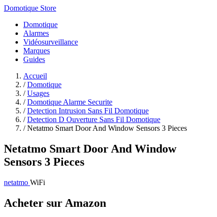
Domotique Store
Domotique
Alarmes
Vidéosurveillance
Marques
Guides
Accueil
/
Domotique
/
Usages
/
Domotique Alarme Securite
/
Detection Intrusion Sans Fil Domotique
/
Detection D Ouverture Sans Fil Domotique
/
Netatmo Smart Door And Window Sensors 3 Pieces
Netatmo Smart Door And Window
Sensors 3 Pieces
netatmo
WiFi
Acheter sur Amazon