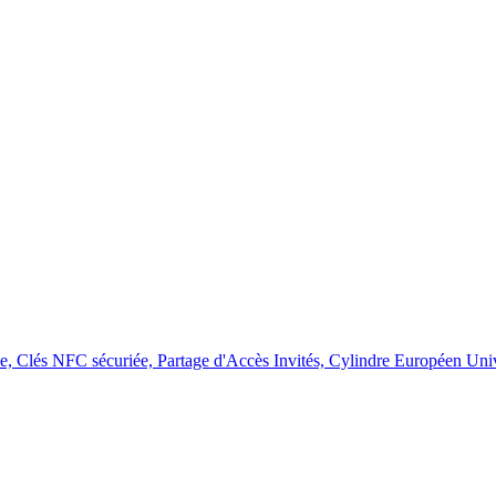
ne, Clés NFC sécuriée, Partage d'Accès Invités, Cylindre Européen 