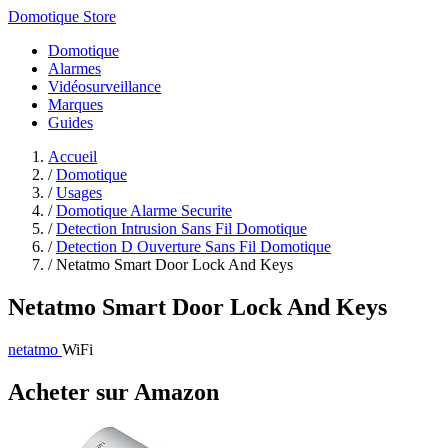
Domotique Store
Domotique
Alarmes
Vidéosurveillance
Marques
Guides
Accueil
/
Domotique
/
Usages
/
Domotique Alarme Securite
/
Detection Intrusion Sans Fil Domotique
/
Detection D Ouverture Sans Fil Domotique
/
Netatmo Smart Door Lock And Keys
Netatmo Smart Door Lock And Keys
netatmo
WiFi
Acheter sur Amazon