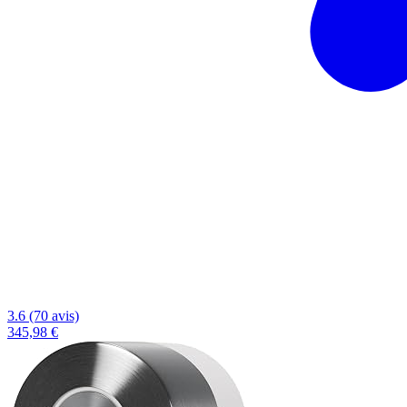
3.6 (70 avis)
345,98 €