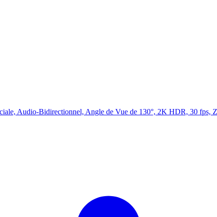
aciale, Audio-Bidirectionnel, Angle de Vue de 130°, 2K HDR, 30 fps,