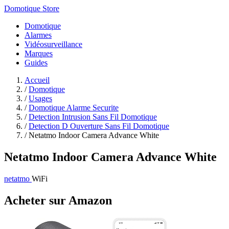
Domotique Store
Domotique
Alarmes
Vidéosurveillance
Marques
Guides
Accueil
/
Domotique
/
Usages
/
Domotique Alarme Securite
/
Detection Intrusion Sans Fil Domotique
/
Detection D Ouverture Sans Fil Domotique
/
Netatmo Indoor Camera Advance White
Netatmo Indoor Camera Advance White
netatmo
WiFi
Acheter sur Amazon