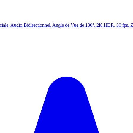
aciale, Audio-Bidirectionnel, Angle de Vue de 130°, 2K HDR, 30 fps