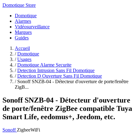
Domotique Store
Domotique
Alarmes
Vidéosurveillance
Marques
Guides
Accueil
/
Domotique
/
Usages
/
Domotique Alarme Securite
/
Detection Intrusion Sans Fil Domotique
/
Detection D Ouverture Sans Fil Domotique
/
Sonoff SNZB-04 - Détecteur d'ouverture de porte/fenêtre
ZigB...
Sonoff SNZB-04 - Détecteur d'ouverture
de porte/fenêtre ZigBee compatible Tuya
Smart Life, eedomus+, Jeedom, etc.
Sonoff
Zigbee
WiFi