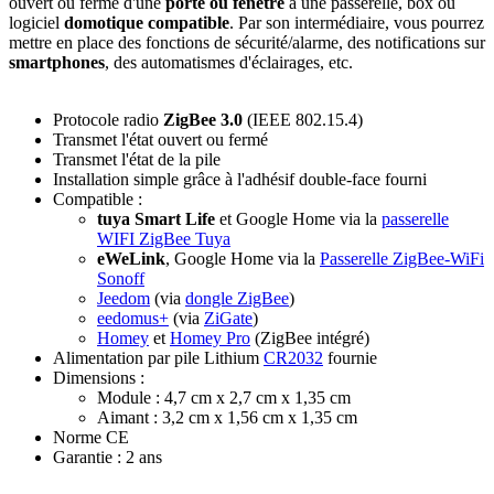
ouvert ou fermé d'une
porte ou fenêtre
à une passerelle, box ou
logiciel
domotique
compatible
. Par son intermédiaire, vous pourrez
mettre en place des fonctions de sécurité/alarme, des notifications sur
smartphones
, des automatismes d'éclairages, etc.
Protocole radio
ZigBee 3.0
(IEEE 802.15.4)
Transmet l'état ouvert ou fermé
Transmet l'état de la pile
Installation simple grâce à l'adhésif double-face fourni
Compatible :
tuya Smart Life
et Google Home via la
passerelle
WIFI ZigBee Tuya
eWeLink
, Google Home via la
Passerelle ZigBee-WiFi
Sonoff
Jeedom
(via
dongle ZigBee
)
eedomus+
(via
ZiGate
)
Homey
et
Homey Pro
(ZigBee intégré)
Alimentation par pile Lithium
CR2032
fournie
Dimensions :
Module : 4,7 cm x 2,7 cm x 1,35 cm
Aimant : 3,2 cm x 1,56 cm x 1,35 cm
Norme CE
Garantie : 2 ans