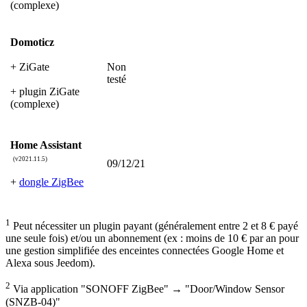
(complexe)
Domoticz
+ ZiGate
Non
testé
+ plugin ZiGate
(complexe)
Home Assistant
(v2021.11.5)
09/12/21
+
dongle ZigBee
1
Peut nécessiter un plugin payant (généralement entre 2 et 8 € payé
une seule fois) et/ou un abonnement (ex : moins de 10 € par an pour
une gestion simplifiée des enceintes connectées Google Home et
Alexa sous Jeedom).
2
Via application "SONOFF ZigBee" → "Door/Window Sensor
(SNZB-04)"