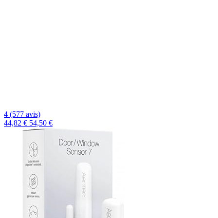
4 (577 avis)
44,82 €
54,50 €