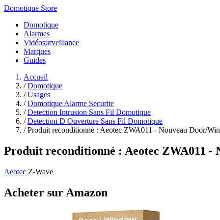
Domotique Store
Domotique
Alarmes
Vidéosurveillance
Marques
Guides
Accueil
/
Domotique
/
Usages
/
Domotique Alarme Securite
/
Detection Intrusion Sans Fil Domotique
/
Detection D Ouverture Sans Fil Domotique
/
Produit reconditionné : Aeotec ZWA011 - Nouveau Door/Win
Produit reconditionné : Aeotec ZWA011 - 
Aeotec
Z-Wave
Acheter sur Amazon