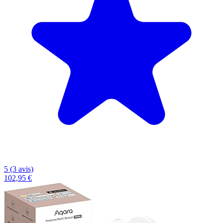
5 (3 avis)
102,95 €