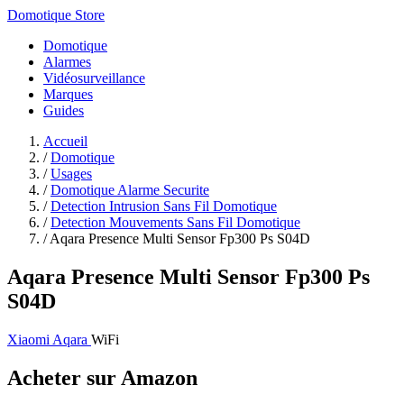
Domotique Store
Domotique
Alarmes
Vidéosurveillance
Marques
Guides
Accueil
/
Domotique
/
Usages
/
Domotique Alarme Securite
/
Detection Intrusion Sans Fil Domotique
/
Detection Mouvements Sans Fil Domotique
/
Aqara Presence Multi Sensor Fp300 Ps S04D
Aqara Presence Multi Sensor Fp300 Ps
S04D
Xiaomi Aqara
WiFi
Acheter sur Amazon