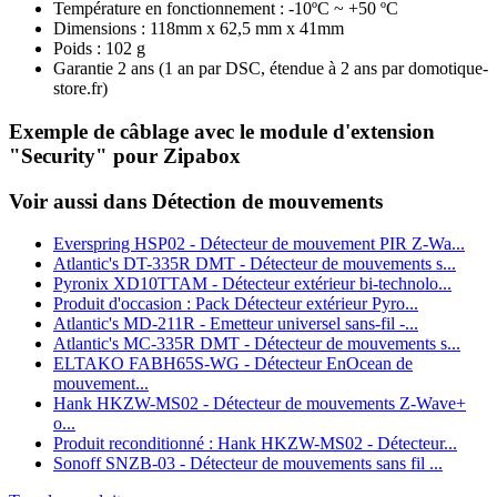
Température en fonctionnement : -10ºC ~ +50 ºC
Dimensions : 118mm x 62,5 mm x 41mm
Poids : 102 g
Garantie 2 ans
(1 an par DSC, étendue à 2 ans par domotique-
store.fr)
Exemple de câblage avec le module d'extension
"Security" pour Zipabox
Voir aussi dans Détection de mouvements
Everspring HSP02 - Détecteur de mouvement PIR Z-Wa...
Atlantic's DT-335R DMT - Détecteur de mouvements s...
Pyronix XD10TTAM - Détecteur extérieur bi-technolo...
Produit d'occasion : Pack Détecteur extérieur Pyro...
Atlantic's MD-211R - Emetteur universel sans-fil -...
Atlantic's MC-335R DMT - Détecteur de mouvements s...
ELTAKO FABH65S-WG - Détecteur EnOcean de
mouvement...
Hank HKZW-MS02 - Détecteur de mouvements Z-Wave+
o...
Produit reconditionné : Hank HKZW-MS02 - Détecteur...
Sonoff SNZB-03 - Détecteur de mouvements sans fil ...