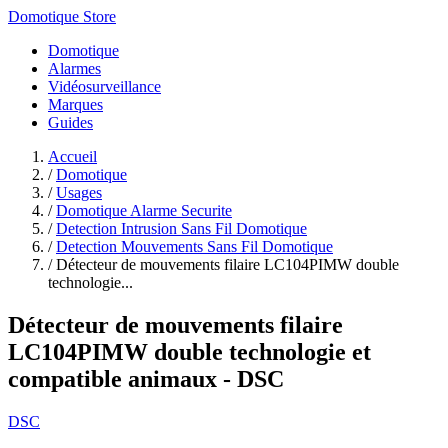
Domotique Store
Domotique
Alarmes
Vidéosurveillance
Marques
Guides
Accueil
/
Domotique
/
Usages
/
Domotique Alarme Securite
/
Detection Intrusion Sans Fil Domotique
/
Detection Mouvements Sans Fil Domotique
/
Détecteur de mouvements filaire LC104PIMW double
technologie...
Détecteur de mouvements filaire
LC104PIMW double technologie et
compatible animaux - DSC
DSC