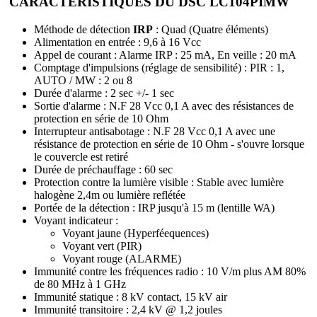
CARACTERISTIQUES DU DSC LC104PIMW
Méthode de détection
IRP
: Quad (Quatre éléments)
Alimentation en entrée : 9,6 à 16 Vcc
Appel de courant : Alarme IRP : 25 mA, En veille : 20 mA
Comptage d'impulsions (réglage de sensibilité) : PIR : 1,
AUTO / MW : 2 ou 8
Durée d'alarme : 2 sec +/- 1 sec
Sortie d'alarme : N.F 28 Vcc 0,1 A avec des résistances de
protection en série de 10 Ohm
Interrupteur antisabotage : N.F 28 Vcc 0,1 A avec une
résistance de protection en série de 10 Ohm - s'ouvre lorsque
le couvercle est retiré
Durée de préchauffage : 60 sec
Protection contre la lumière visible : Stable avec lumière
halogène 2,4m ou lumière reflétée
Portée de la détection : IRP jusqu'à 15 m (lentille WA)
Voyant indicateur :
Voyant jaune (Hyperféequences)
Voyant vert (PIR)
Voyant rouge (ALARME)
Immunité contre les fréquences radio : 10 V/m plus AM 80%
de 80 MHz à 1 GHz
Immunité statique : 8 kV contact, 15 kV air
Immunité transitoire : 2,4 kV @ 1,2 joules