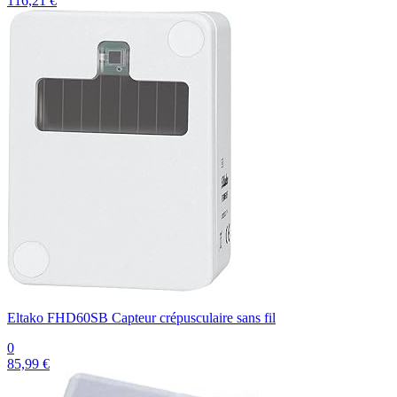
116,21 €
Eltako FHD60SB Capteur crépusculaire sans fil
0
85,99 €