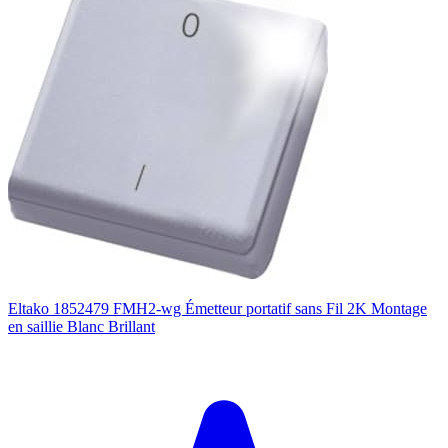
Eltako 1852479 FMH2-wg Émetteur portatif sans Fil 2K Montage
en saillie Blanc Brillant