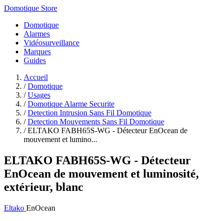
Domotique Store
Domotique
Alarmes
Vidéosurveillance
Marques
Guides
Accueil
/
Domotique
/
Usages
/
Domotique Alarme Securite
/
Detection Intrusion Sans Fil Domotique
/
Detection Mouvements Sans Fil Domotique
/
ELTAKO FABH65S-WG - Détecteur EnOcean de
mouvement et lumino...
ELTAKO FABH65S-WG - Détecteur
EnOcean de mouvement et luminosité,
extérieur, blanc
Eltako
EnOcean