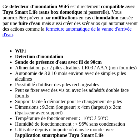
Ce
détecteur d'inondation WiFi
est directement
compatible avec
Tuya Smart Life
(
sans box domotique
ni passerelle). Vous
pourrez être prévenu par
notifications
en cas d'
inondation
causée
par une
fuite d'eau
mais aussi créer des scénarios qui automatiseront
des actions comme la
fermeture automatique de la vanne d'arrivée
d'eau
.
WiFi
Détection d'inondation
Sonde de présence d'eau avec fil de 90cm
Alimentation par 2 piles alcalines LR03 / AAA (
non fournies
)
Autonomie de 8 à 10 mois environ avec de simples piles
alcalines
Possibilité d'utiliser des piles rechargeables
Peut se fixer avec des vis ou avec les adhésifs double face
fournis
Support facile à démonter pour le changement de piles
Dimensions : 9,3cm (longueur) x 4cm (largeur) x 2cm
(épaisseur avec support)
Température de fonctionnement : -10°C à 50°C
Humidité de fonctionnement : < 95% sans condensation
Utilisable depuis n'importe où dans le monde avec
l'
application smartphone
Tuya Smart Life