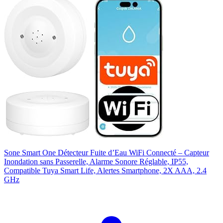
Sone Smart One Détecteur Fuite d’Eau WiFi Connecté – Capteur
Inondation sans Passerelle, Alarme Sonore Réglable, IP55,
Compatible Tuya Smart Life, Alertes Smartphone, 2X AAA, 2.4
GHz