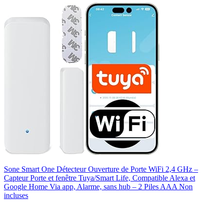
Sone Smart One Détecteur Ouverture de Porte WiFi 2,4 GHz –
Capteur Porte et fenêtre Tuya/Smart Life, Compatible Alexa et
Google Home Via app, Alarme, sans hub – 2 Piles AAA Non
incluses