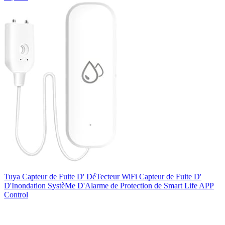
Tuya Capteur de Fuite D' DéTecteur WiFi Capteur de Fuite D'
D'Inondation SystèMe D'Alarme de Protection de Smart Life APP
Control