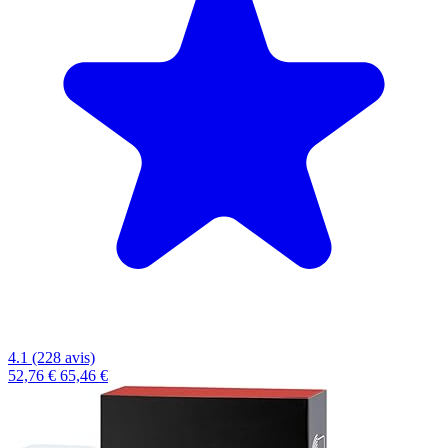
4.1 (228 avis)
52,76 €
65,46 €