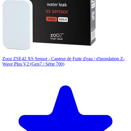
Zooz ZSE42 XS Sensor - Capteur de Fuite d'eau / d'inondation Z-
Wave Plus V2 (Gen7 / Série 700)