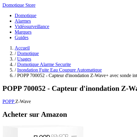
Domotique Store
Domotique
Alarmes
Vidéosurveillance
Marques
Guides
Accueil
/
Domotique
/
Usages
/
Domotique Alarme Securite
/
Inondation Fuite Eau Coupure Automatique
/
POPP 700052 - Capteur d'inondation Z-Wave+ avec sonde inté
POPP 700052 - Capteur d'inondation Z-Wave
POPP
Z-Wave
Acheter sur Amazon