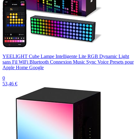
YEELIGHT Cube Lampe Intelligente Lite RGB Dynamic Light
sans Fil WiFi Bluetooth Connexion Music Sync Voice Presets pour
Apple Home Google
0
53,46 €