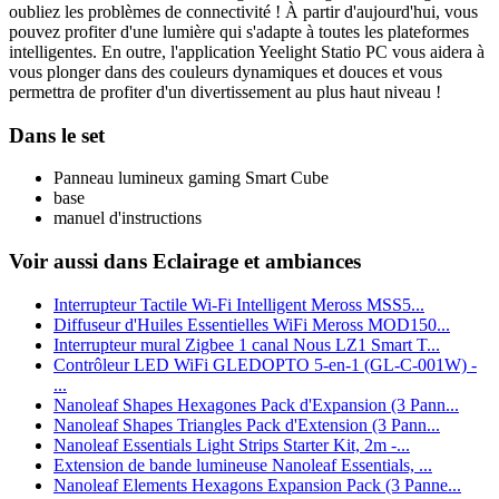
oubliez les problèmes de connectivité ! À partir d'aujourd'hui, vous
pouvez profiter d'une lumière qui s'adapte à toutes les plateformes
intelligentes. En outre, l'application Yeelight Statio PC vous aidera à
vous plonger dans des couleurs dynamiques et douces et vous
permettra de profiter d'un divertissement au plus haut niveau !
Dans le set
Panneau lumineux gaming Smart Cube
base
manuel d'instructions
Voir aussi dans Eclairage et ambiances
Interrupteur Tactile Wi-Fi Intelligent Meross MSS5...
Diffuseur d'Huiles Essentielles WiFi Meross MOD150...
Interrupteur mural Zigbee 1 canal Nous LZ1 Smart T...
Contrôleur LED WiFi GLEDOPTO 5-en-1 (GL-C-001W) -
...
Nanoleaf Shapes Hexagones Pack d'Expansion (3 Pann...
Nanoleaf Shapes Triangles Pack d'Extension (3 Pann...
Nanoleaf Essentials Light Strips Starter Kit, 2m -...
Extension de bande lumineuse Nanoleaf Essentials, ...
Nanoleaf Elements Hexagons Expansion Pack (3 Panne...