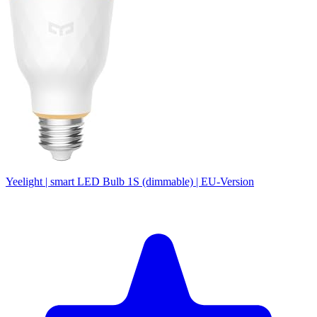
Yeelight | smart LED Bulb 1S (dimmable) | EU-Version