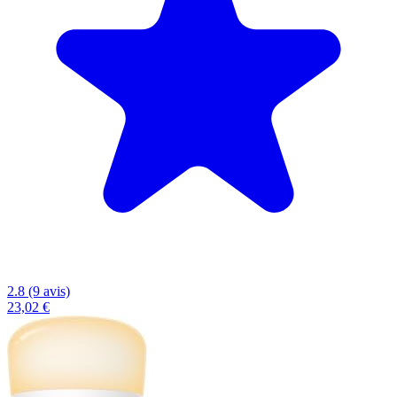
2.8 (9 avis)
23,02 €