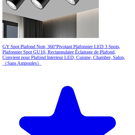
GY Spot Plafond Noir, 360°Pivotant Plafonnier LED 3 Spots,
Plafonnier Spot GU10, Rectangulaire Éclairage de Plafond,
Convient pour Plafond Interieur LED, Cuisine, Chambre, Salon,
（Sans Ampoules）