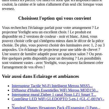
couloir, la cuisine et le salon s'allument d'un seul clic lorsque vous
revenez.
Choisissez l'option qui vous convient
Vous recherchez l'éclairage parfait pour votre arrangement ? Le
projecteur Yeelight sera un excellent choix ! Le produit est
disponible en 2 versions de couleur - noir et blanc. Ainsi, vous
pouvez choisir celle qui s'intégrera mieux dans le décor de la pièce
choisie. De plus, vous pouvez choisir des luminaires avec 1, 2 ou 3
ampoules. Un éclairage de projecteur pour une table de chevet ?
Une source de lumière adaptée pour un spacieux salon ? Ou peut-
être quelques petits dispositifs pour un dressing ? Les possibilités
sont vraiment vastes - avec Yeelight, vous pouvez facilement créer
l'arrangement de vos rêves !
Voir aussi dans Eclairage et ambiances
Interrupteur Tactile Wi-Fi Intelligent Meross MSS5...
Diffuseur d'Huiles Essentielles WiFi Meross MOD150...
Interrupteur mural Zigbee 1 canal Nous LZ1 Smart T...
Contrôleur LED WiFi GLEDOPTO 5-en-1 (GL-C-001W) -
...
Nanoleaf Shapes Hexagones Pack d'Expansion (3 Pann...