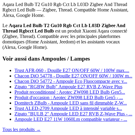
Aqara Led Bulb T2 Gu10 Rgb Cct Lb L03D Zigbee And Thread
Rgbcct Led Bulb — Zigbee, Thread. Compatible Home Assistant,
Alexa, Google Home.
Le
Aqara Led Bulb T2 Gu10 Rgb Cct Lb L03D Zigbee And
Thread Rgbcct Led Bulb
est un produit Xiaomi Aqara connecté
(Zigbee, Thread). Compatible avec les principales plateformes
domotiques (Home Assistant, Jeedom) et les assistants vocaux
(Alexa, Google Home).
Voir aussi dans Ampoules / Lampes
Trust AFR-060 - Douille E27 ON/OFF 60W / 100W max....
Chacon DiO 54778 - Douille E27 ON/OFF 60W / 100W m...
Chacon DiO 54772 - Ampoule Eco Fluocompacte avec v...
Zipato "RGBW Bulb" Ampoule E27 RVB Z-Wave Plus
Produit reconditionné : Aeotec ZW098 LED Bulb Gen5...
Produit d'occasion : Aeotec ZW098 LED Bulb Gen5 - ...
Domitech ZBulb - Ampoule LED sans fil dimmable Z-W...
Trust ALED-2709 Ampoule LED à intensité variable s...
Zipato "BULB 2" Ampoule LED E27 RVB Z-Wave Plus - ...
Ampoule LED E27 11W 1060Lm compatible variateur - ...
Tous les produits →