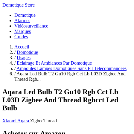
Domotique Store
Domotique
Alarmes
Vidéosurveillance
Marques
Guides
Accueil
/
Domotique
/
Usages
/
Eclairage Et Ambiances Par Domotique
/
Ampoules Lampes Domotiques Sans Fil Telecommandees
/
Aqara Led Bulb T2 Gu10 Rgb Cct Lb L03D Zigbee And
Thread Rgb...
Aqara Led Bulb T2 Gu10 Rgb Cct Lb
L03D Zigbee And Thread Rgbcct Led
Bulb
Xiaomi Aqara
Zigbee
Thread
Acheter sur Amazon