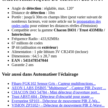
Angle de
détection
: réglable, max. 120°
Distance de
détection
: 10m
Portée : jusqu'à 30m en champs libre (peut varier suivant de
nombreux facteurs, voir notre article sur la
propagation des
ondes radio
pour estimer les distances réelles d'émission)
Compatible avec la gamme
Chacon DiO1 / Trust 433MHz /
Intertechno
Fréquence Radio : 433,92MHz
67 millions de codes
IP 44 (utilisation en
extérieur
)
Alimentation : 1 pile lithium 3V CR2450 (incluse)
Dimensions : 64,5 x 28,7 mm
EAN : 5411478547044
Garantie 2 ans
Voir aussi dans Automatiser l'éclairage
Fibaro FGK102 Sensor Gris - Capteur multifonctions...
AEON LABS DSB05 "Multisensor" - Capteur PIR Zwave ...
CHACON DiO 54784 - Mini détecteur d'ouverture port...
Trust ABST-604 - Détecteur d'obscurité pour usage ...
Everspring SP103 - Détecteur de mouvement PIR Z-Wa...
VISION ZP3102+ - Détecteur de mouvement PIR Z-Wave...