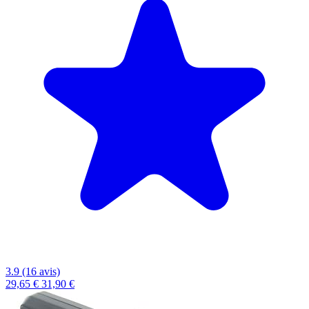
3.9 (16 avis)
29,65 €
31,90 €