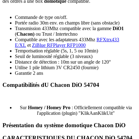
des ordres à une box
domotique
compatible.
Commande de type on/off.
Portée radio 30m env. en champs libre (sans obstacle)
Transmission 433Mhz compatible avec la gamme
DiO1
(
Chacon)
ou Trust / Intertechno
Compatible avec les adaptateurs 433Mhz
RFXtrx433
E/XL
et
ZiBlue RFPlayer RFP1000
Temporisation réglable (5s, 1, 5 ou 10min)
Seuil de luminosité réglable (3 niveaux)
Distance de détection : 10m sur un angle de 120°
Utilise 1 pile lithium 3V CR2450 (fournie)
Garantie 2 ans
Compatibilités dU Chacon DiO 54704
Sur
Homey / Homey Pro
: Officiellement compatible via
l'application (plugin) "KlikAanKlikUit"
Présentation du système domotique Chacon DiO
CARACTERISTIQUES DU CHACON DiO 54704