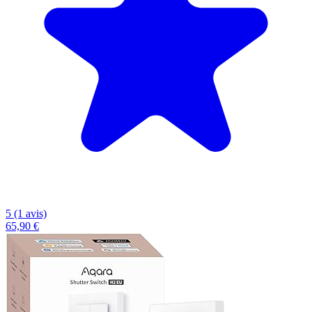
5 (1 avis)
65,90 €