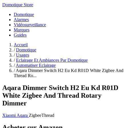
Domotique Store
Domotique
Alarmes
Vidéosurveillance
Marques
Guides
Accueil
/
Domotique
/
Usages
/
Eclairage Et Ambiances Par Domotique
/
Automatiser Eclairage
/
Aqara Dimmer Switch H2 Eu Kd R01D White Zigbee And
Thread Ro...
Aqara Dimmer Switch H2 Eu Kd R01D
White Zigbee And Thread Rotary
Dimmer
Xiaomi Aqara
Zigbee
Thread
Acheter sur Amazon