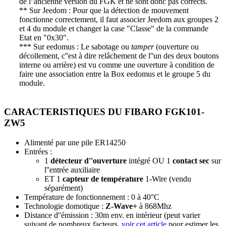
de l''ancienne version du FGK et ne sont donc pas corrects.
** Sur
Jeedom
: Pour que la détection de mouvement
fonctionne correctement, il faut associer Jeedom aux groupes 2
et 4 du module et changer la case "Classe" de la commande
Etat en "0x30".
*** Sur
eedomus
: Le sabotage ou
tamper
(ouverture ou
décollement, c''est à dire relâchement de l''un des deux boutons
interne ou arrière) est vu comme une ouverture à condition de
faire une association entre la Box eedomus et le groupe 5 du
module.
CARACTERISTIQUES DU FIBARO FGK101-
ZW5
Alimenté par une pile ER14250
Entrées :
1
détecteur d''ouverture
intégré OU 1
contact sec
sur
l''entrée auxiliaire
ET 1
capteur de température
1-Wire (vendu
séparément)
Température de fonctionnement : 0 à 40°C
Technologie domotique :
Z-Wave+
à 868Mhz
Distance d''émission : 30m env. en intérieur (peut varier
suivant de nombreux facteurs,
voir cet article
pour estimer les