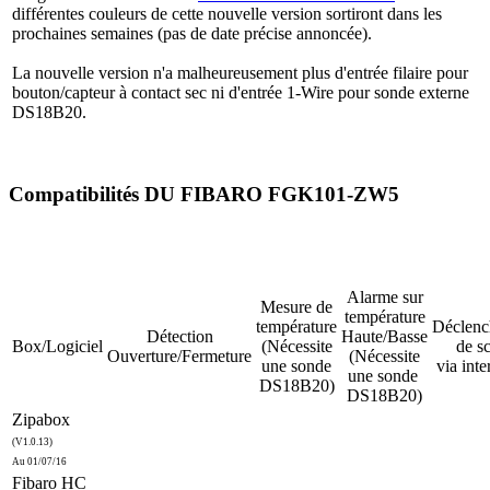
différentes couleurs de cette nouvelle version sortiront dans les
prochaines semaines (pas de date précise annoncée).
La nouvelle version n'a malheureusement plus d'entrée filaire pour
bouton/capteur à contact sec ni d'entrée 1-Wire pour sonde externe
DS18B20.
Compatibilités DU FIBARO FGK101-ZW5
Alarme sur
Mesure de
température
température
Déclenc
Détection
Haute/Basse
Box/Logiciel
(Nécessite
de s
Ouverture/Fermeture
(Nécessite
une sonde
via inte
une sonde
DS18B20)
DS18B20)
Zipabox
(V1.0.13)
Au 01/07/16
Fibaro HC