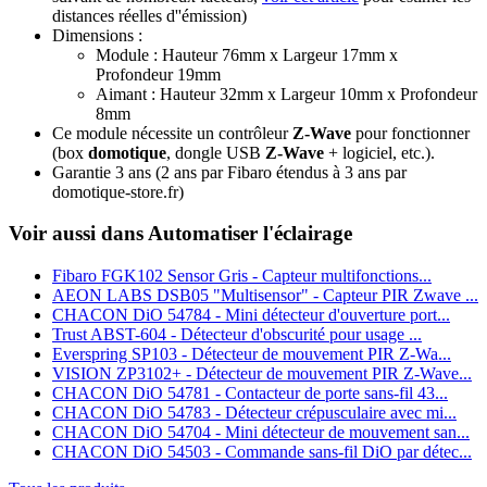
distances réelles d''émission)
Dimensions :
Module : Hauteur 76mm x Largeur 17mm x
Profondeur 19mm
Aimant : Hauteur 32mm x Largeur 10mm x Profondeur
8mm
Ce module nécessite un contrôleur
Z-Wave
pour fonctionner
(box
domotique
, dongle USB
Z-Wave
+ logiciel, etc.).
Garantie 3 ans
(2 ans par Fibaro étendus à 3 ans par
domotique-store.fr)
Voir aussi dans Automatiser l'éclairage
Fibaro FGK102 Sensor Gris - Capteur multifonctions...
AEON LABS DSB05 "Multisensor" - Capteur PIR Zwave ...
CHACON DiO 54784 - Mini détecteur d'ouverture port...
Trust ABST-604 - Détecteur d'obscurité pour usage ...
Everspring SP103 - Détecteur de mouvement PIR Z-Wa...
VISION ZP3102+ - Détecteur de mouvement PIR Z-Wave...
CHACON DiO 54781 - Contacteur de porte sans-fil 43...
CHACON DiO 54783 - Détecteur crépusculaire avec mi...
CHACON DiO 54704 - Mini détecteur de mouvement san...
CHACON DiO 54503 - Commande sans-fil DiO par détec...