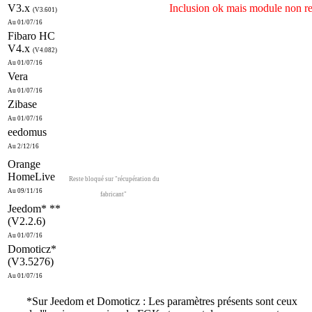
V3.x
Inclusion ok mais module non r
(V3.601)
Au 01/07/16
Fibaro HC
V4.x
(V4.082)
Au 01/07/16
Vera
Au 01/07/16
Zibase
Au 01/07/16
eedomus
Au 2/12/16
Orange
HomeLive
Reste bloqué sur "récupération du
Au 09/11/16
fabricant"
Jeedom* **
(V2.2.6)
Au 01/07/16
Domoticz*
(V3.5276)
Au 01/07/16
*Sur
Jeedom
et
Domoticz
: Les paramètres présents sont ceux