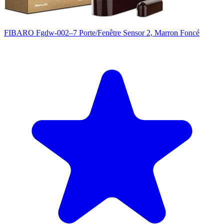
FIBARO Fgdw-002–7 Porte/Fenêtre Sensor 2, Marron Foncé