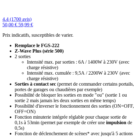
4.4 (1700 avis)
50,00 €
59,99 €
Prix indicatifs, susceptibles de varier.
Remplace le FGS-222
Z-Wave Plus
(série 500)
2 sorties
Intensité max.
par sorties
:
6A / 1400W à 230V (avec
charge résistive)
Intensité max.
cumulée
: 9,5A / 2200W à 230V (avec
charge résistive)
Sorties à contact sec
(permet de commander certains portails,
portes de garages ou chaudières par exemple)
Possibilité de bloquer les sorties en
mode "ou"
(
sortie 1 ou
sortie 2
mais jamais les deux sorties en même temps)
Possibilité d'inverser le fonctionnement des sorties (ON=OFF,
OFF=ON)
Fonction
minuterie
intégrée réglable pour chaque sortie de
0,1s à 53min (permet par exemple de créer une
impulsion
de
0,5s)
Fonction de déclenchement de scènes* avec jusqu'à 5 actions