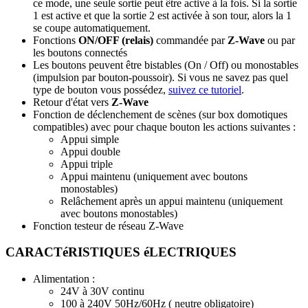
ce mode, une seule sortie peut être active à la fois. Si la sortie
1 est active et que la sortie 2 est activée à son tour, alors la 1
se coupe automatiquement.
Fonctions
ON/OFF (relais)
commandée par
Z-Wave
ou par
les boutons connectés
Les boutons peuvent être bistables (On / Off) ou monostables
(impulsion par bouton-poussoir). Si vous ne savez pas quel
type de bouton vous possédez,
suivez ce tutoriel
.
Retour d'état vers
Z-Wave
Fonction de déclenchement de scènes (sur box domotiques
compatibles) avec pour chaque bouton les actions suivantes :
Appui simple
Appui double
Appui triple
Appui maintenu (uniquement avec boutons
monostables)
Relâchement après un appui maintenu (uniquement
avec boutons monostables)
Fonction testeur de réseau Z-Wave
CARACTéRISTIQUES éLECTRIQUES
Alimentation :
24V à 30V continu
100 à 240V 50Hz/60Hz (
n
eutre obligatoire)