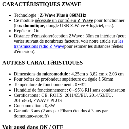
CARACTÉRISTIQUES ZWAVE
Technologie :
Z-Wave Plus
à 868MHz
Ce module
nécessite un contrôleur
Z-Wave
pour fonctionner
(box
domotique
, dongle USB Z-Wave + logiciel, etc.).
Répéteur : Oui
Distance d'émission/réception ZWave : 30m en intérieur (peut
varier suivant de nombreux facteurs, voir notre article sur
les
transmissions radio Z-Wave
pour estimer les distances réelles
d'émission).
AUTRES CARACTéRISTIQUES
Dimensions du
micromodule
: 4,25cm x 3,82 cm x 2,03 cm
Pour boîtes de profondeur supérieure ou égale à 50mm
Température de fonctionnement : 0∼35°
Humidité de fonctionnement : 0∼95% RH sans condensation
Certifications : CE, ROHS,
2011/65/EU
,
2014/53/EU,
2015/863,
ZWAVE PLUS
Consommation : 0,8W
Garantie 3 ans
(2 ans par Fibaro étendus à 3 ans par
domotique-store.fr)
Voir aussi dans ON / OFF