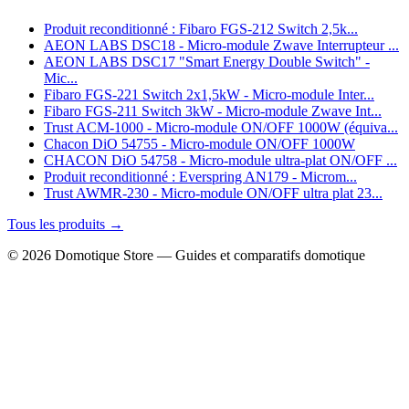
Produit reconditionné : Fibaro FGS-212 Switch 2,5k...
AEON LABS DSC18 - Micro-module Zwave Interrupteur ...
AEON LABS DSC17 "Smart Energy Double Switch" -
Mic...
Fibaro FGS-221 Switch 2x1,5kW - Micro-module Inter...
Fibaro FGS-211 Switch 3kW - Micro-module Zwave Int...
Trust ACM-1000 - Micro-module ON/OFF 1000W (équiva...
Chacon DiO 54755 - Micro-module ON/OFF 1000W
CHACON DiO 54758 - Micro-module ultra-plat ON/OFF ...
Produit reconditionné : Everspring AN179 - Microm...
Trust AWMR-230 - Micro-module ON/OFF ultra plat 23...
Tous les produits →
© 2026 Domotique Store — Guides et comparatifs domotique