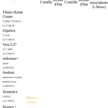
Contôle
Contrôle
associations
d'état
d'état
Z-Wave)
Fibaro Home
Center
V4.600 / V5.040.37
Le 17/08/20
Zipabox
V1.3.61
Le 17/08/20
Vera UI7
V1.7.4969
Le 17/08/20
eedomus+
A jour
Le 06/04/22
Jeedom
openzwave et config
modules à jour
Le 06/04/22
Domoticz
V2020.2
Mais non
Le 17/08/20
reconnu
Homey /