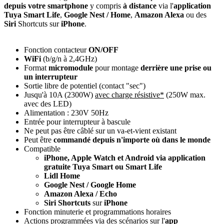
depuis votre smartphone
y compris
à distance
via l'
application
Tuya Smart Life
,
Google Nest / Home
,
Amazon Alexa
ou des
Siri
Shortcuts sur
iPhone
.
Fonction contacteur
ON/OFF
WiFi
(b/g/n à 2,4GHz)
Format
micromodule
pour montage
derrière une prise ou
un interrupteur
Sortie libre de potentiel (contact "sec")
Jusqu'à 10A
(2300W)
avec charge résistive*
(250W max.
avec des LED)
Alimentation : 230V 50Hz
Entrée pour interrupteur
à bascule
Ne peut pas être câblé sur un va-et-vient existant
Peut être
commandé depuis n'importe où dans le monde
Compatible
iPhone
,
Apple Watch
et
Android
via
application
gratuite Tuya Smart ou Smart Life
Lidl Home
Google Nest /
Google Home
Amazon
Alexa
/ Echo
Siri Shortcuts
sur
iPhone
Fonction minuterie et programmations horaires
Actions programmées v
ia des scénarios sur l'
app