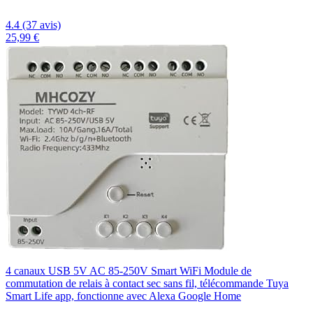
4.4 (37 avis)
25,99 €
4 canaux USB 5V AC 85-250V Smart WiFi Module de
commutation de relais à contact sec sans fil, télécommande Tuya
Smart Life app, fonctionne avec Alexa Google Home