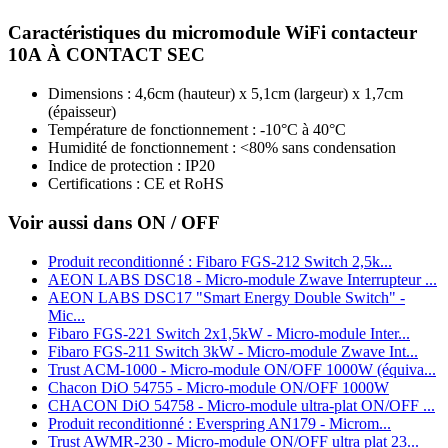
Caractéristiques du micromodule WiFi contacteur
10A À CONTACT SEC
Dimensions : 4,6cm (hauteur) x 5,1cm (largeur) x 1,7cm
(épaisseur)
Température de fonctionnement : -10°C à 40°C
Humidité de fonctionnement : <80% sans condensation
Indice de protection : IP20
Certifications : CE et RoHS
Voir aussi dans ON / OFF
Produit reconditionné : Fibaro FGS-212 Switch 2,5k...
AEON LABS DSC18 - Micro-module Zwave Interrupteur ...
AEON LABS DSC17 "Smart Energy Double Switch" -
Mic...
Fibaro FGS-221 Switch 2x1,5kW - Micro-module Inter...
Fibaro FGS-211 Switch 3kW - Micro-module Zwave Int...
Trust ACM-1000 - Micro-module ON/OFF 1000W (équiva...
Chacon DiO 54755 - Micro-module ON/OFF 1000W
CHACON DiO 54758 - Micro-module ultra-plat ON/OFF ...
Produit reconditionné : Everspring AN179 - Microm...
Trust AWMR-230 - Micro-module ON/OFF ultra plat 23...