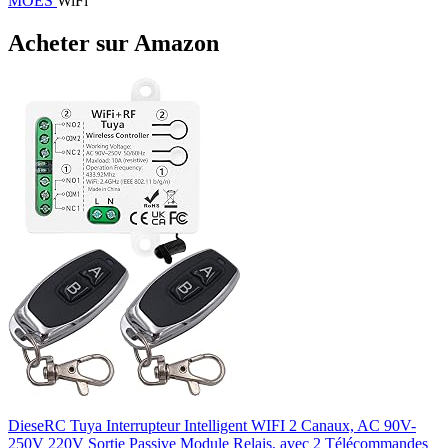
MOES
WiFi
Acheter sur Amazon
DieseRC Tuya Interrupteur Intelligent WIFI 2 Canaux, AC 90V-
250V 220V Sortie Passive Module Relais, avec 2 Télécommandes