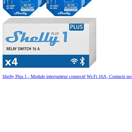
Shelly Plus 1 - Module interrupteur connecté Wi-Fi 16A, Contacts s