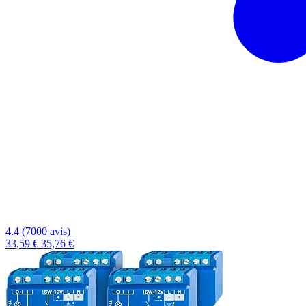
4.4 (7000 avis)
33,59 €
35,76 €