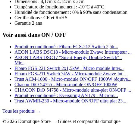
Dimensions : 4,1cm x 4,14cm x 2cm
Température de fonctionnement : -10°C à 40°C
Humidité de fonctionnement : 0% à 90% sans condensation
Certifications : CE et RoHS
Garantie 2 ans
Voir aussi dans ON / OFF
Produit reconditionné : Fibaro FGS-212 Switch 2,5k...
AEON LABS DSC18 - Micro-module Zwave Interrupteur ...
AEON LABS DSC17 "Smart Energy Double Switch" -
Mic...
Fibaro FGS-221 Switch 2x1,5kW - Micro-module Inter...
Fibaro FGS-211 Switch 3kW - Micro-module Zwave Int...
Trust ACM-1000 - Micro-module ON/OFF 1000W (équiva...
Chacon DiO 54755 - Micro-module ON/OFF 1000W
CHACON DiO 54758 - Micro-module ultra-plat ON/OFF ...
Produit reconditionné : Everspring AN179 - Microm...
Trust AWMR-230 - Micro-module ON/OFF ultra plat 23...
Tous les produits →
© 2026 Domotique Store — Guides et comparatifs domotique