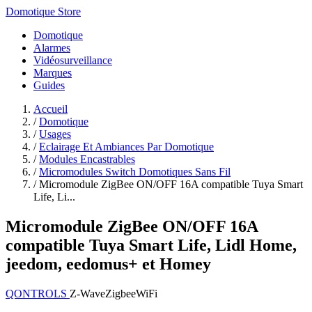
Domotique Store
Domotique
Alarmes
Vidéosurveillance
Marques
Guides
Accueil
/
Domotique
/
Usages
/
Eclairage Et Ambiances Par Domotique
/
Modules Encastrables
/
Micromodules Switch Domotiques Sans Fil
/
Micromodule ZigBee ON/OFF 16A compatible Tuya Smart
Life, Li...
Micromodule ZigBee ON/OFF 16A
compatible Tuya Smart Life, Lidl Home,
jeedom, eedomus+ et Homey
QONTROLS
Z-Wave
Zigbee
WiFi