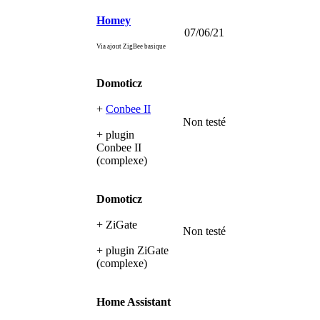
Homey
07/06/21
Via ajout ZigBee basique
Domoticz
+
Conbee II
Non testé
+
plugin
Conbee II
(complexe)
Domoticz
+ ZiGate
Non testé
+ plugin ZiGate
(complexe)
Home Assistant