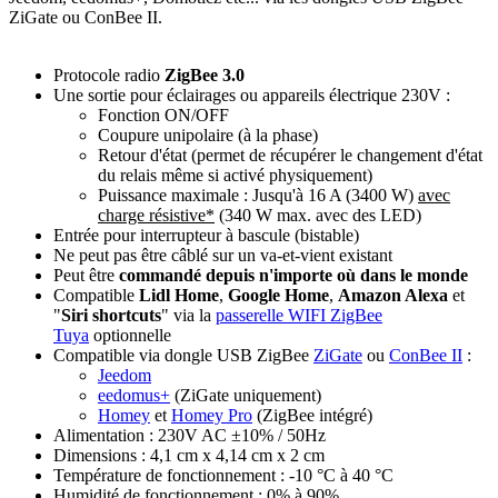
ZiGate ou ConBee II.
Protocole radio
ZigBee 3.0
Une sortie pour éclairages ou appareils électrique 230V :
Fonction
ON/OFF
Coupure unipolaire (à la phase)
Retour d'état
(permet de récupérer le changement d'état
du relais même si activé physiquement)
Puissance maximale :
Jusqu'à 16 A
(3400 W)
avec
charge résistive*
(340 W max. avec des LED)
Entrée pour interrupteur
à bascule (bistable)
Ne peut pas être câblé sur un va-et-vient existant
Peut être
commandé depuis n'importe où dans le monde
Compatible
Lidl Home
,
Google Home
,
Amazon Alexa
et
"
Siri shortcuts
" via la
passerelle WIFI ZigBee
Tuya
optionnelle
C
ompatible via dongle USB ZigBee
ZiGate
ou
ConBee II
:
Jeedom
eedomus+
(ZiGate uniquement)
Homey
et
Homey Pro
(ZigBee intégré)
Alimentation : 230V AC ±10% / 50Hz
Dimensions : 4,1 cm x 4,14 cm x 2 cm
Température de fonctionnement : -10 °C à 40 °C
Humidité de fonctionnement : 0% à 90%