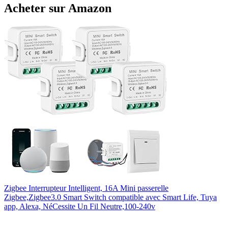
Acheter sur Amazon
Zigbee Interrupteur Intelligent, 16A Mini passerelle
Zigbee,Zigbee3.0 Smart Switch compatible avec Smart Life, Tuya
app, Alexa, NéCessite Un Fil Neutre,100-240v