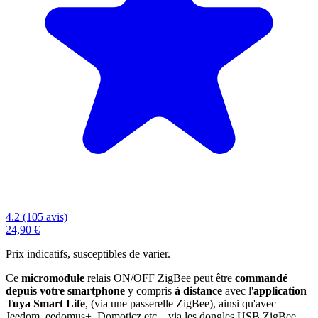
4.2 (105 avis)
24,90 €
Prix indicatifs, susceptibles de varier.
Ce
micromodule
relais ON/OFF ZigBee peut être
commandé
depuis votre smartphone
y compris
à distance
avec l'
application
Tuya Smart Life
, (via une passerelle ZigBee), ainsi qu'avec
Jeedom, eedomus+, Domoticz etc... via les dongles USB ZigBee