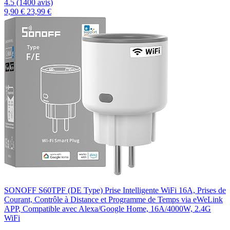
4.5 (1400 avis)
9,90 €
23,99 €
SONOFF S60TPF (DE Type) Prise Intelligente WiFi 16A, Prises de
Courant, Contrôle à Distance et Programme de Temps via eWeLink
APP, Compatible avec Alexa/Google Home, 16A/4000W, 2.4G
WiFi