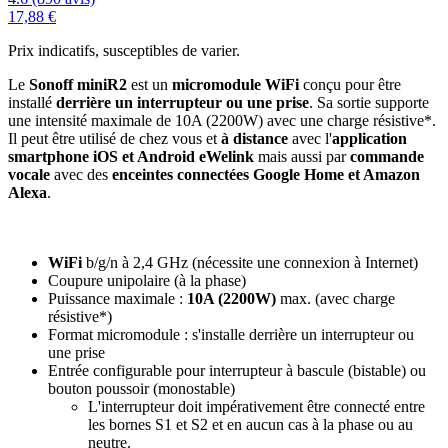
17,88 €
Prix indicatifs, susceptibles de varier.
Le
Sonoff miniR2
est un
micromodule WiFi
conçu pour être
installé
derrière un interrupteur ou une prise
. Sa sortie supporte
une intensité maximale de 10A (2200W) avec une charge résistive*.
Il peut être utilisé de chez vous et
à distance
avec l'
application
smartphone iOS et Android eWelink
mais aussi par
commande
vocale
avec des
enceintes connectées Google Home et Amazon
Alexa
.
WiFi
b/g/n à 2,4 GHz (nécessite une connexion à Internet)
Coupure unipolaire (à la phase)
Puissance maximale :
10A (2200W)
max. (avec charge
résistive*)
Format micromodule : s'installe derrière un interrupteur ou
une prise
Entrée configurable pour interrupteur à bascule (bistable) ou
bouton poussoir (monostable)
L'interrupteur doit impérativement être connecté entre
les bornes S1 et S2 et en aucun cas à la phase ou au
neutre.