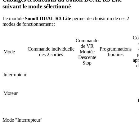
suivant le mode sélectionné
Le module
Sonoff DUAL R3 Lite
permet de choisir un de ces 2
modes de fonctionnement :
Co
Commande
de
VR
Commande
individuelle
Programmations
Mode
Montée
des 2 sorties
horaires
p
Descente
ap
Stop
d
Interrupteur
Moteur
Mode "Interrupteur"