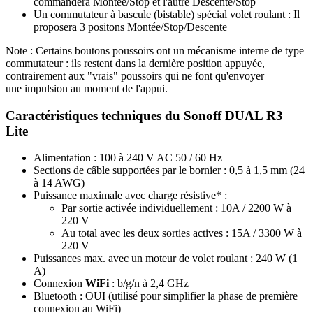
commandera Montée/Stop et l'autre Descente/Stop
Un commutateur à bascule (bistable) spécial volet roulant : Il
proposera 3 positons Montée/Stop/Descente
Note : Certains boutons poussoirs ont un mécanisme interne de type
commutateur : ils restent dans la dernière position appuyée,
contrairement aux "vrais" poussoirs qui ne font qu'envoyer
une impulsion au moment de l'appui.
Caractéristiques techniques du Sonoff DUAL R3
Lite
Alimentation : 100 à 240 V AC 50 / 60 Hz
Sections de câble supportées par le bornier : 0,5 à 1,5 mm (24
à 14 AWG)
Puissance maximale avec charge résistive* :
Par sortie activée individuellement : 10A / 2200 W à
220 V
Au total avec les deux sorties actives : 15A / 3300 W à
220 V
Puissances max. avec un moteur de volet roulant : 240 W (1
A)
Connexion
WiFi
: b/g/n à 2,4 GHz
Bluetooth : OUI (utilisé pour simplifier la phase de première
connexion au WiFi)