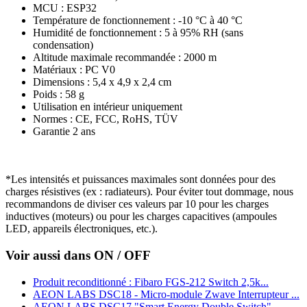
MCU : ESP32
Température de fonctionnement : -10 °C à 40 °C
Humidité de fonctionnement : 5 à 95% RH (sans
condensation)
Altitude maximale recommandée : 2000 m
Matériaux : PC V0
Dimensions : 5,4 x 4,9 x 2,4 cm
Poids : 58 g
Utilisation en intérieur uniquement
Normes : CE, FCC, RoHS, TÜV
Garantie 2 ans
*Les intensités et puissances maximales sont données pour des
charges résistives (ex : radiateurs). Pour éviter tout dommage, nous
recommandons de diviser ces valeurs par 10 pour les charges
inductives (moteurs) ou pour les charges capacitives (ampoules
LED, appareils électroniques, etc.).
Voir aussi dans ON / OFF
Produit reconditionné : Fibaro FGS-212 Switch 2,5k...
AEON LABS DSC18 - Micro-module Zwave Interrupteur ...
AEON LABS DSC17 "Smart Energy Double Switch" -