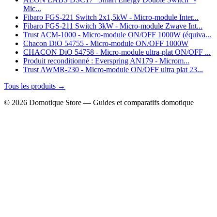
Mic...
Fibaro FGS-221 Switch 2x1,5kW - Micro-module Inter...
Fibaro FGS-211 Switch 3kW - Micro-module Zwave Int...
Trust ACM-1000 - Micro-module ON/OFF 1000W (équiva...
Chacon DiO 54755 - Micro-module ON/OFF 1000W
CHACON DiO 54758 - Micro-module ultra-plat ON/OFF ...
Produit reconditionné : Everspring AN179 - Microm...
Trust AWMR-230 - Micro-module ON/OFF ultra plat 23...
Tous les produits →
© 2026 Domotique Store — Guides et comparatifs domotique