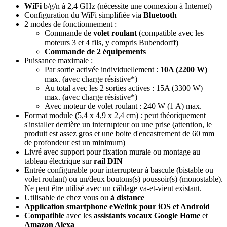
WiFi
b/g/n à 2,4 GHz (nécessite une connexion à Internet)
Configuration du WiFi simplifiée via
Bluetooth
2 modes de fonctionnement :
Commande de
volet roulant
(compatible avec les
moteurs 3 et 4 fils, y compris Bubendorff)
Commande de 2 équipements
Puissance maximale :
Par sortie activée individuellement :
10A (2200 W)
max. (avec charge résistive*)
Au total avec les 2 sorties actives : 15A (3300 W)
max. (avec charge résistive*)
Avec moteur de volet roulant : 240 W (1 A) max.
Format module (5,4 x 4,9 x 2,4 cm) : peut théoriquement
s'installer derrière un interrupteur ou une prise (attention, le
produit est assez gros et une boite d'encastrement de 60 mm
de profondeur est un minimum)
Livré avec support pour fixation murale ou montage au
tableau électrique sur
rail DIN
Entrée configurable pour interrupteur à bascule (bistable ou
volet roulant) ou un/deux boutons(s) poussoir(s) (monostable).
Ne peut être utilisé avec un câblage va-et-vient existant.
Utilisable de chez vous ou
à distance
Application smartphone eWelink pour iOS et Android
Compatible
avec les
assistants vocaux
Google Home
et
Amazon Alexa