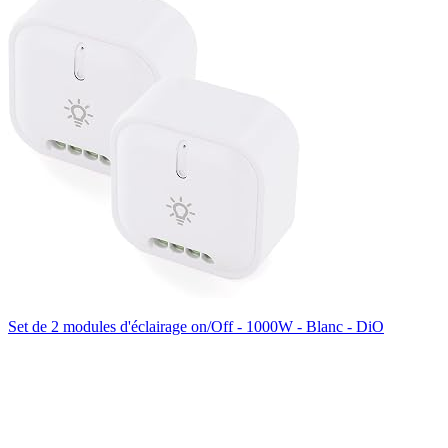
Set de 2 modules d'éclairage on/Off - 1000W - Blanc - DiO