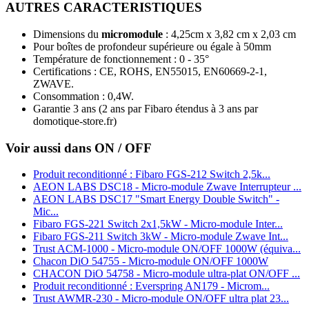
AUTRES CARACTERISTIQUES
Dimensions du
micromodule
: 4,25cm x 3,82 cm x 2,03 cm
Pour boîtes de profondeur supérieure ou égale à 50mm
Température de fonctionnement : 0 - 35°
Certifications : CE, ROHS, EN55015, EN60669-2-1,
ZWAVE.
Consommation : 0,4W.
Garantie 3 ans
(2 ans par Fibaro étendus à 3 ans par
domotique-store.fr)
Voir aussi dans ON / OFF
Produit reconditionné : Fibaro FGS-212 Switch 2,5k...
AEON LABS DSC18 - Micro-module Zwave Interrupteur ...
AEON LABS DSC17 "Smart Energy Double Switch" -
Mic...
Fibaro FGS-221 Switch 2x1,5kW - Micro-module Inter...
Fibaro FGS-211 Switch 3kW - Micro-module Zwave Int...
Trust ACM-1000 - Micro-module ON/OFF 1000W (équiva...
Chacon DiO 54755 - Micro-module ON/OFF 1000W
CHACON DiO 54758 - Micro-module ultra-plat ON/OFF ...
Produit reconditionné : Everspring AN179 - Microm...
Trust AWMR-230 - Micro-module ON/OFF ultra plat 23...