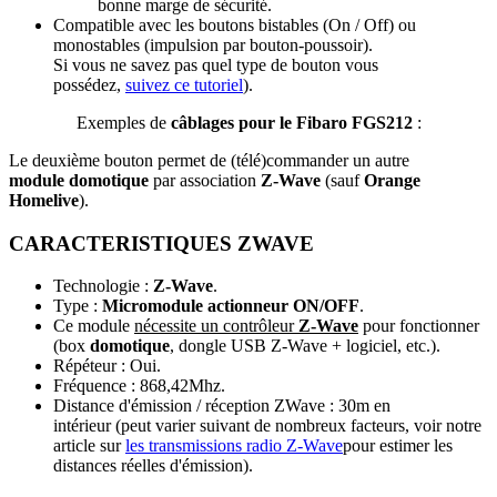
bonne marge de sécurité.
Compatible avec les boutons bistables (On / Off) ou
monostables (impulsion par bouton-poussoir).
Si vous ne savez pas quel type de bouton vous
possédez,
suivez ce tutoriel
).
Exemples de
câblages pour le Fibaro FGS212
:
Le deuxième bouton permet de (télé)commander un autre
module
domotique
par association
Z-Wave
(sauf
Orange
Homelive
).
CARACTERISTIQUES ZWAVE
Technologie :
Z-Wave
.
Type :
Micromodule actionneur ON/OFF
.
Ce module
nécessite un contrôleur
Z-Wave
pour fonctionner
(box
domotique
, dongle USB Z-Wave + logiciel, etc.).
Répéteur : Oui.
Fréquence : 868,42Mhz.
Distance d'émission / réception ZWave : 30m en
intérieur (peut varier suivant de nombreux facteurs, voir notre
article sur
les transmissions radio Z-Wave
pour estimer les
distances réelles d'émission).