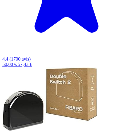
4.4 (1700 avis)
50,00 €
57,43 €