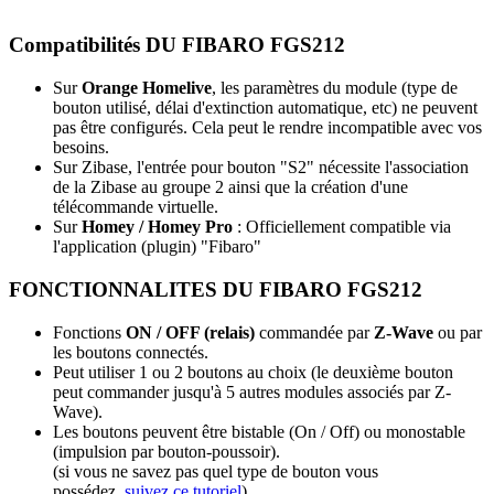
Compatibilités DU FIBARO FGS212
Sur
Orange Homelive
, les paramètres du module (type de
bouton utilisé, délai d'extinction automatique, etc) ne peuvent
pas être configurés. Cela peut le rendre incompatible avec vos
besoins.
Sur
Zibase
, l'entrée pour bouton "S2" nécessite l'association
de la Zibase au groupe 2 ainsi que la création d'une
télécommande virtuelle.
S
ur
Homey / Homey Pro
: Officiellement compatible via
l'application (plugin) "Fibaro
"
FONCTIONNALITES DU FIBARO FGS212
Fonctions
ON / OFF (relais)
commandée par
Z-Wave
ou par
les boutons connectés.
Peut utiliser 1 ou 2 boutons au choix (le deuxième bouton
peut commander jusqu'à 5 autres modules associés par Z-
Wave).
Les boutons peuvent être bistable (On / Off) ou monostable
(impulsion par bouton-poussoir).
(si vous ne savez pas quel type de bouton vous
possédez,
suivez ce tutoriel
).