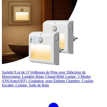
Suright [Lot de 2] Veilleuses de Prise avec Détecteur de
Mouvement, Lumière Blanc Chaud Bébé Lampe, 3 Modes
(ON/Auto/OFF), Gradation, pour Enfants Chambre, Couloir,
Escalier, Cuisine, Salle de Bain