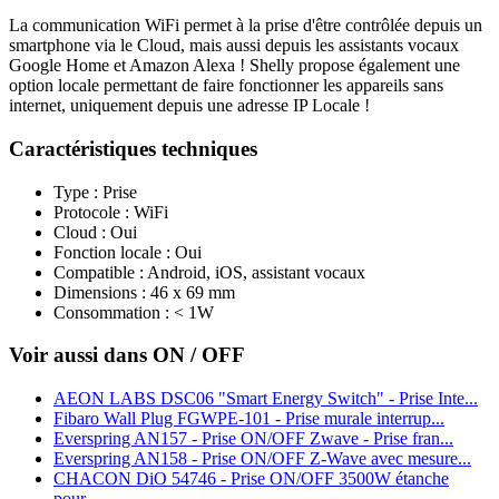
La communication WiFi permet à la prise d'être contrôlée depuis un
smartphone via le Cloud, mais aussi depuis les assistants vocaux
Google Home et Amazon Alexa ! Shelly propose également une
option locale permettant de faire fonctionner les appareils sans
internet, uniquement depuis une adresse IP Locale !
Caractéristiques techniques
Type : Prise
Protocole : WiFi
Cloud : Oui
Fonction locale : Oui
Compatible : Android, iOS, assistant vocaux
Dimensions : 46 x 69 mm
Consommation : < 1W
Voir aussi dans ON / OFF
AEON LABS DSC06 "Smart Energy Switch" - Prise Inte...
Fibaro Wall Plug FGWPE-101 - Prise murale interrup...
Everspring AN157 - Prise ON/OFF Zwave - Prise fran...
Everspring AN158 - Prise ON/OFF Z-Wave avec mesure...
CHACON DiO 54746 - Prise ON/OFF 3500W étanche
pour...