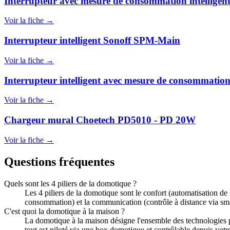
Interrupteur avec mesure de consommation intellig
Voir la fiche →
Interrupteur intelligent Sonoff SPM-Main
Voir la fiche →
Interrupteur intelligent avec mesure de consommat
Voir la fiche →
Chargeur mural Choetech PD5010 - PD 20W
Voir la fiche →
Questions fréquentes
Quels sont les 4 piliers de la domotique ?
Les 4 piliers de la domotique sont le confort (automatisation de l
consommation) et la communication (contrôle à distance via sma
C'est quoi la domotique à la maison ?
La domotique à la maison désigne l'ensemble des technologies per
tout est piloté via une box domotique et contrôlable depuis vot