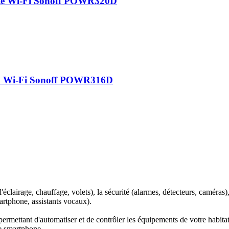
ente Wi-Fi Sonoff POWR320D
ion Wi-Fi Sonoff POWR316D
'éclairage, chauffage, volets), la sécurité (alarmes, détecteurs, caméras)
rtphone, assistants vocaux).
mettant d'automatiser et de contrôler les équipements de votre habitati
re smartphone.