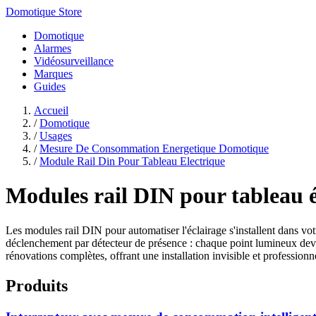
Domotique Store
Domotique
Alarmes
Vidéosurveillance
Marques
Guides
Accueil
/
Domotique
/
Usages
/
Mesure De Consommation Energetique Domotique
/
Module Rail Din Pour Tableau Electrique
Modules rail DIN pour tableau é
Les modules rail DIN pour automatiser l'éclairage s'installent dans vo
déclenchement par détecteur de présence : chaque point lumineux devie
rénovations complètes, offrant une installation invisible et professionne
Produits