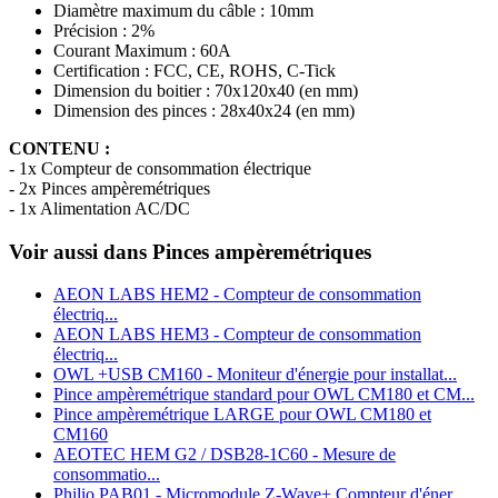
Diamètre maximum du câble : 10mm
Précision : 2%
Courant Maximum : 60A
Certification : FCC, CE, ROHS, C-Tick
Dimension du boitier : 70x120x40 (en mm)
Dimension des pinces : 28x40x24 (en mm)
CONTENU :
- 1x Compteur de consommation électrique
- 2x Pinces ampèremétriques
- 1x Alimentation AC/DC
Voir aussi dans Pinces ampèremétriques
AEON LABS HEM2 - Compteur de consommation
électriq...
AEON LABS HEM3 - Compteur de consommation
électriq...
OWL +USB CM160 - Moniteur d'énergie pour installat...
Pince ampèremétrique standard pour OWL CM180 et CM...
Pince ampèremétrique LARGE pour OWL CM180 et
CM160
AEOTEC HEM G2 / DSB28-1C60 - Mesure de
consommatio...
Philio PAB01 - Micromodule Z-Wave+ Compteur d'éner...