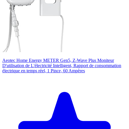
Aeotec Home Energy METER Gen5, Z-Wave Plus Moniteur
D'utilisation de L'électricité Intelligent, Rapport de consommation
électrique en temps réel, 1 Pince, 60 Ampères