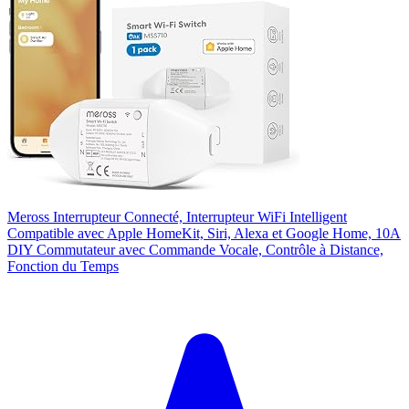
Meross Interrupteur Connecté, Interrupteur WiFi Intelligent
Compatible avec Apple HomeKit, Siri, Alexa et Google Home, 10A
DIY Commutateur avec Commande Vocale, Contrôle à Distance,
Fonction du Temps