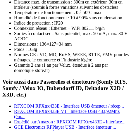
Distance max. de transmission : 300m en extérieur, 30m en
intérieur (soumis à fortes variations suivant les obstacles)
Température de fonctionnement : 0 à 50°C max.
Humidité de fonctionnement : 10 à 90% sans condensation.
Indice de protection : IP20
Connexion réseau : Ethernet + WiFi 802.11 b/g/n
Sorties à contact sec : Sans potentiel, max. 50 mA, max. 30 V
AC/DC
Dimensions : 136×127×34 mm
Poids : 163g
Normes CE : VD, MD, RoHS, WEEE, RTTE, EMV pour les
ménages, le commerce et l’industrie légère
Garantie 2 ans
(1 an par Velux, étendue à 2 ans par
domotique-store.fr)
Voir aussi dans Passerelles et émetteurs (Somfy RTS,
Somfy / Velux IO, Bubendorff ID, Deltadore X2D /
X3D, etc.)
RFXCOM RFXtrx433E - Interface USB émetteur / récep...
RFXCOM RFXtrx433E V1 - Interface USB 433,92Mhz
(ém...
Expédié par Amazon : RFXCOM RFXtrx433E - Interface...
GCE Electronics RFPlayer USB - Interface émetteur ...