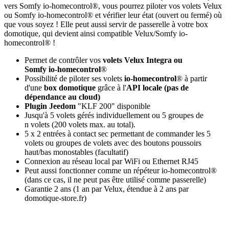
vers Somfy io‑homecontrol®, vous pourrez piloter vos volets Velux
ou Somfy io-homecontrol® et vérifier leur état (ouvert ou fermé) où
que vous soyez ! Elle peut aussi servir de passerelle à votre box
domotique, qui devient ainsi compatible Velux/Somfy io-
homecontrol® !
Permet de contrôler vos
volets Velux Integra ou
Somfy io‑homecontrol
®
Possibilité
de piloter ses volets
io-homecontrol
® à partir
d'une
box domotique
grâce à l'
API locale (pas de
dépendance au cloud)
Plugin Jeedom
"KLF 200" disponible
Jusqu'à 5 volets gérés individuellement ou 5 groupes de
n volets (200 volets max. au total).
5 x 2 entrées à contact sec permettant de commander les 5
volets ou groupes de volets avec des boutons poussoirs
haut/bas monostables (facultatif)
Connexion au réseau local par WiFi ou Ethernet RJ45
Peut aussi fonctionner comme un répéteur
io-homecontrol
®
(dans ce cas, il ne peut pas être utilisé comme passerelle)
Garantie 2 ans
(1 an par Velux, étendue à 2 ans par
domotique-store.fr)