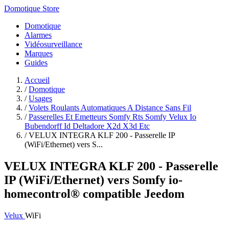
Domotique Store
Domotique
Alarmes
Vidéosurveillance
Marques
Guides
Accueil
/
Domotique
/
Usages
/
Volets Roulants Automatiques A Distance Sans Fil
/
Passerelles Et Emetteurs Somfy Rts Somfy Velux Io
Bubendorff Id Deltadore X2d X3d Etc
/
VELUX INTEGRA KLF 200 - Passerelle IP
(WiFi/Ethernet) vers S...
VELUX INTEGRA KLF 200 - Passerelle
IP (WiFi/Ethernet) vers Somfy io-
homecontrol® compatible Jeedom
Velux
WiFi