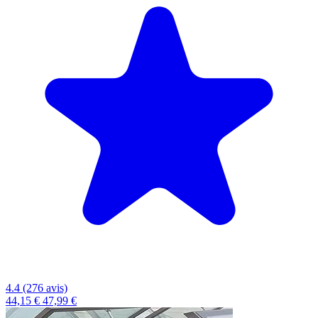
4.4 (276 avis)
44,15 €
47,99 €