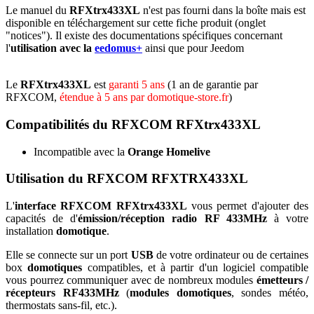
Le manuel du
RFXtrx433XL
n'est pas fourni dans la boîte mais est
disponible en téléchargement sur cette fiche produit (onglet
"notices"). Il existe des documentations spécifiques concernant
l'
utilisation avec la
eedomus+
ainsi que pour Jeedom
Le
RFXtrx433XL
est
garanti 5 ans
(1 an de garantie par
RFXCOM,
étendue à 5 ans par domotique-store.fr
)
Compatibilités du RFXCOM RFXtrx433XL
Incompatible
avec la
Orange Homelive
Utilisation du RFXCOM RFXTRX433XL
L'
interface RFXCOM RFXtrx433XL
vous permet d'ajouter des
capacités de d'
émission/réception radio RF 433MHz
à votre
installation
domotique
.
Elle se connecte sur un port
USB
de votre ordinateur ou de
certaines
box
domotiques
compatibles
, et à partir d'un logiciel compatible
vous pourrez communiquer avec de nombreux modules
émetteurs /
récepteurs RF433MHz
(
modules domotiques
, sondes météo,
thermostats sans-fil, etc.).