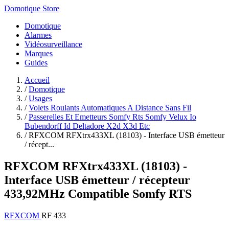
Domotique Store
Domotique
Alarmes
Vidéosurveillance
Marques
Guides
Accueil
/
Domotique
/
Usages
/
Volets Roulants Automatiques A Distance Sans Fil
/
Passerelles Et Emetteurs Somfy Rts Somfy Velux Io
Bubendorff Id Deltadore X2d X3d Etc
/
RFXCOM RFXtrx433XL (18103) - Interface USB émetteur
/ récept...
RFXCOM RFXtrx433XL (18103) -
Interface USB émetteur / récepteur
433,92MHz Compatible Somfy RTS
RFXCOM
RF 433