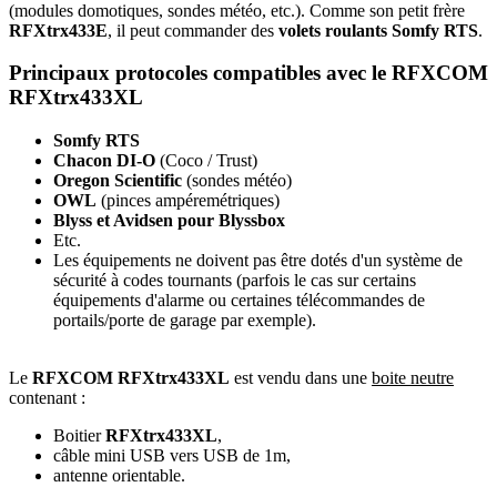
(modules domotiques, sondes météo, etc.).
Comme son petit frère
RFXtrx433E
, il peut commander des
volets roulants Somfy RTS
.
Principaux protocoles compatibles avec le RFXCOM
RFXtrx433XL
Somfy RTS
Chacon DI-O
(Coco / Trust)
Oregon Scientific
(sondes météo)
OWL
(pinces ampéremétriques)
Blyss et Avidsen pour Blyssbox
Etc.
Les équipements ne doivent pas être dotés d'un système de
sécurité à codes tournants (parfois le cas sur certains
équipements d'alarme ou certaines télécommandes de
portails/porte de garage par exemple).
Le
RFXCOM RFXtrx433XL
est vendu dans une
boite neutre
contenant :
Boitier
RFXtrx433XL
,
câble mini USB vers USB de 1m,
antenne orientable.