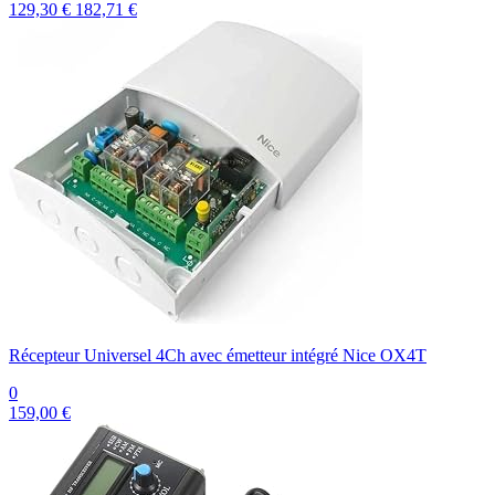
129,30 €
182,71 €
Récepteur Universel 4Ch avec émetteur intégré Nice OX4T
0
159,00 €