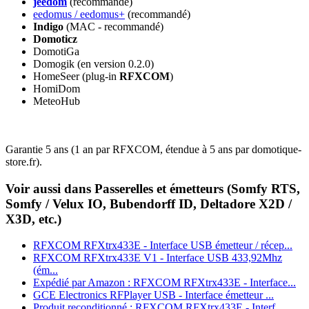
jeedom
(recommandé)
eedomus / eedomus+
(recommandé)
Indigo
(MAC - recommandé)
Domoticz
DomotiGa
Domogik (en version 0.2.0)
HomeSeer (plug-in
RFXCOM
)
HomiDom
MeteoHub
Garantie 5 ans
(1 an par RFXCOM, étendue à 5 ans par domotique-
store.fr).
Voir aussi dans Passerelles et émetteurs (Somfy RTS,
Somfy / Velux IO, Bubendorff ID, Deltadore X2D /
X3D, etc.)
RFXCOM RFXtrx433E - Interface USB émetteur / récep...
RFXCOM RFXtrx433E V1 - Interface USB 433,92Mhz
(ém...
Expédié par Amazon : RFXCOM RFXtrx433E - Interface...
GCE Electronics RFPlayer USB - Interface émetteur ...
Produit reconditionné : RFXCOM RFXtrx433E - Interf...